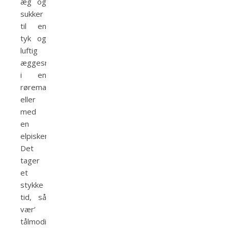
æg og
sukker
til en
tyk og
luftig
æggesnaps
i en
røremaskine
eller
med
en
elpisker.
Det
tager
et
stykke
tid, så
vær’
tålmodig.