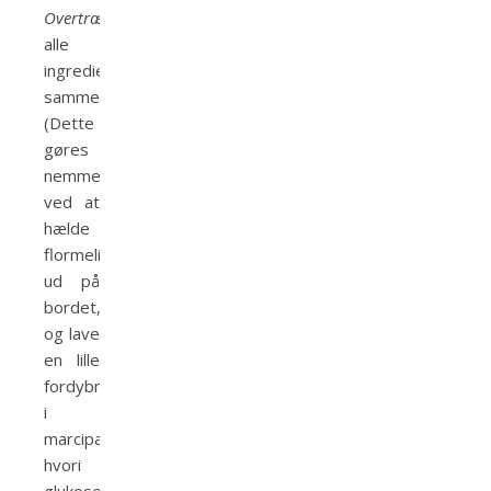
Overtræksmarcipan:
Ælt
alle
ingredienserne
sammen
(Dette
gøres
nemmest
ved at
hælde
flormelissen
ud på
bordet,
og lave
en lille
fordybning
i
marcipanklumpen,
hvori