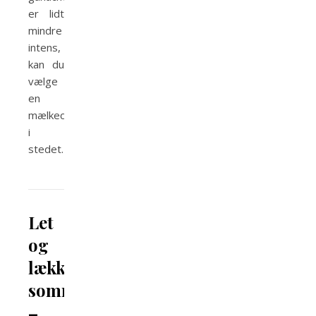
er lidt
mindre
intens,
kan du
vælge
en
mælkechokolade
i
stedet.
Let
og
lækker
sommerlagkage
–