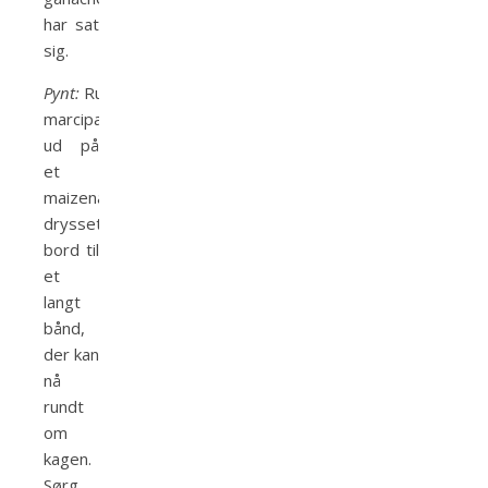
har sat
sig.
Pynt:
Rul
marcipanen
ud på
et
maizena-
drysset
bord til
et
langt
bånd,
der kan
nå
rundt
om
kagen.
Sørg