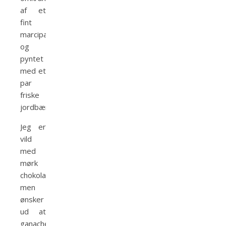
af et
fint
marcipanbånd
og
pyntet
med et
par
friske
jordbær.
Jeg er
vild
med
mørk
chokolade,
men
ønsker
ud at
ganachen