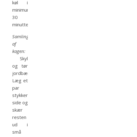
køl i
minimum
30
minutter.
Samling
af
kagen:
Skyl
og tør
jordbærene.
Læg et
par
stykker til
side og
skær
resten
ud i
små