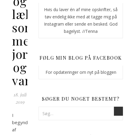
og
lækker
Hvis du laver én af mine opskrifter, så
tøv endelig ikke med at tagge mig på
sommerlagkage
Instagram eller sende en besked. God
bagelyst. //Tenna
med
jordbær
FØLG MIN BLOG PÅ FACEBOOK
og
For opdateringer om nyt på bloggen
vaniliecreme
18. juli
SØGER DU NOGET BESTEMT?
2019
I
begyndelsen
af