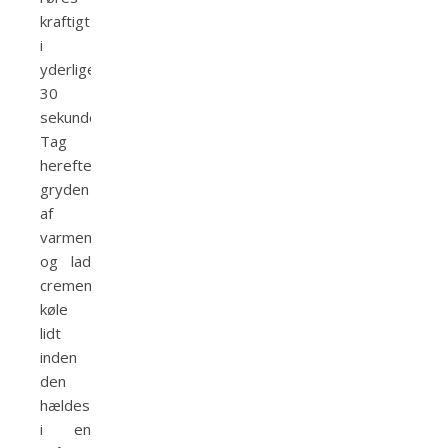
kraftigt
i
yderligere
30
sekunder.
Tag
herefter
gryden
af
varmen
og lad
cremen
køle
lidt
inden
den
hældes
i en