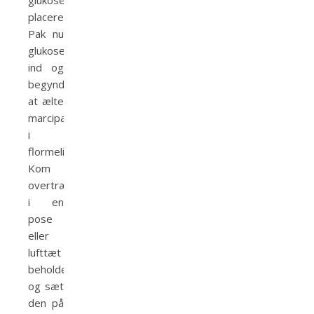
glukosesiruppen
placeres.
Pak nu
glukosesiruppen
ind og
begynd
at ælte
marcipanen
i
flormelissen).
Kom
overtræksmarcipanen
i en
pose
eller
lufttæt
beholder
og sæt
den på