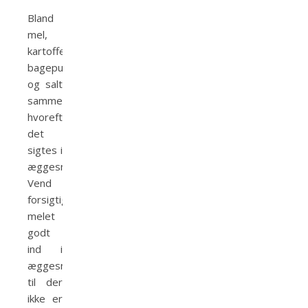
Bland
mel,
kartoffelmel,
bagepulver
og salt
sammen,
hvorefter
det
sigtes i
æggesnapsen.
Vend
forsigtigt
melet
godt
ind i
æggesnapsen
til der
ikke er