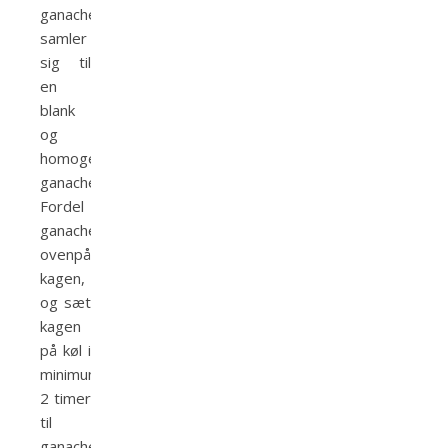
ganachen
samler
sig til
en
blank
og
homogen
ganache.
Fordel
ganachen
ovenpå
kagen,
og sæt
kagen
på køl i
minimum
2 timer
til
ganachen