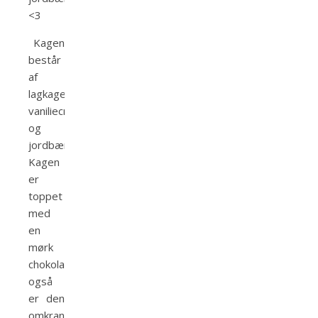
<3
Kagen
består
af
lagkagebunde,
vaniliecreme
og
jordbærstykker!
Kagen
er
toppet
med
en
mørk
chokoladeganache
også
er den
omkranset