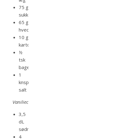
75 g
sukker
65 g
hvedemel
10 g
kartoffelmel
½
tsk
bagepulver
1
knsp.
salt
Vaniliecreme:
3,5
dL
sødmælk
4