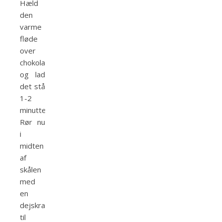
Hæld
den
varme
fløde
over
chokoladen
og lad
det stå
1-2
minutter.
Rør nu
i
midten
af
skålen
med
en
dejskraber
til