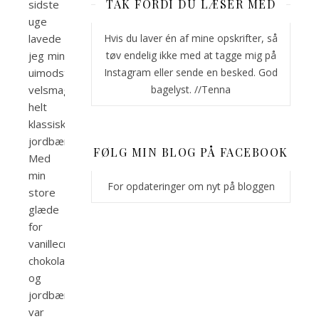
TAK FORDI DU LÆSER MED
sidste
uge
lavede
Hvis du laver én af mine opskrifter, så
jeg min
tøv endelig ikke med at tagge mig på
uimodståelige
Instagram eller sende en besked. God
velsmagende,
bagelyst. //Tenna
helt
klassiske
jordbærtærte.
FØLG MIN BLOG PÅ FACEBOOK
Med
min
For opdateringer om nyt på bloggen
store
glæde
for
vanillecreme,
chokolade
og
jordbær
var