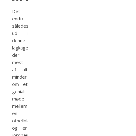
Det
endte
således
ud i
denne
lagkage,
der
mest
af alt
minder
om et
genialt
møde
mellem
en
othellolagkage
og en
jordbærtærte