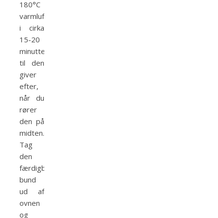
180°C
varmluft
i cirka
15-20
minutter
til den
giver
efter,
når du
rører
den på
midten.
Tag
den
færdigbagte
bund
ud af
ovnen
og