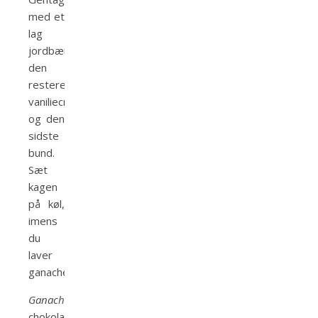
med et
lag
jordbær,
den
resterende
vaniliecreme
og den
sidste
bund.
Sæt
kagen
på køl,
imens
du
laver
ganachen.
Ganache:
Hak
chokoladen