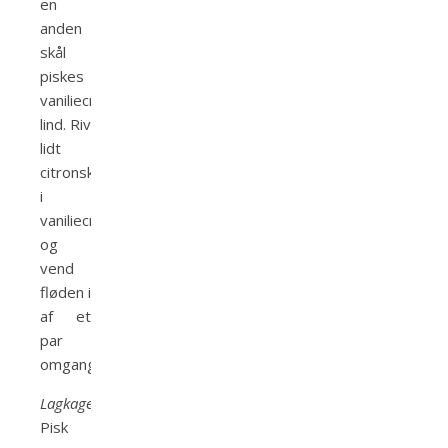
en
anden
skål
piskes
vaniliecremen
lind. Riv
lidt
citronskal
i
vaniliecremen
og
vend
fløden i
af et
par
omgange.
Lagkagebunde
:
Pisk