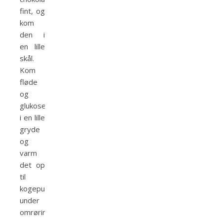
fint, og
kom
den i
en lille
skål.
Kom
fløde
og
glukosesirup
i en lille
gryde
og
varm
det op
til
kogepunktet
under
omrøring.