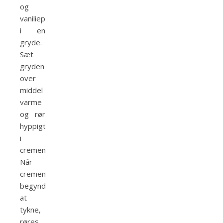
og
vaniliepasta
i en
gryde.
Sæt
gryden
over
middel
varme
og rør
hyppigt
i
cremen.
Når
cremen
begynder
at
tykne,
røres