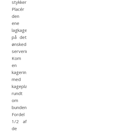
stykker.
Placér
den
ene
lagkagebund
på det
ønskede
serveringsfad.
Kom
en
kagering
med
kageplast/bagepapir
rundt
om
bunden.
Fordel
1/2 af
de