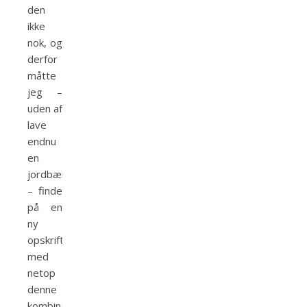
den
ikke
nok, og
derfor
måtte
jeg –
uden af
lave
endnu
en
jordbærtærte
– finde
på en
ny
opskrift
med
netop
denne
kombination!