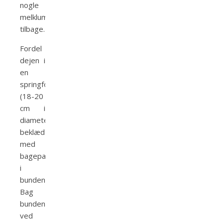
nogle
melklumper
tilbage.
Fordel
dejen i
en
springform
(18-20
cm i
diameter)
beklædt
med
bagepapir
i
bunden.
Bag
bunden
ved