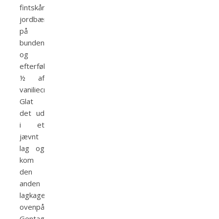
fintskårne
jordbær
på
bunden
og
efterfølgende
½ af
vaniliecremen.
Glat
det ud
i et
jævnt
lag og
kom
den
anden
lagkagebund
ovenpå.
Gentag