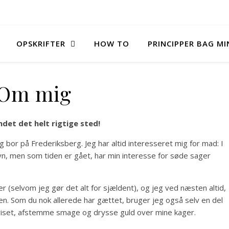
OPSKRIFTER
HOW TO
PRINCIPPER BAG M
Om mig
andet det helt rigtige sted!
 bor på Frederiksberg. Jeg har altid interesseret mig for mad: I
yn, men som tiden er gået, har min interesse for søde sager
r (selvom jeg gør det alt for sjældent), og jeg ved næsten altid,
. Som du nok allerede har gættet, bruger jeg også selv en del
eriset, afstemme smage og drysse guld over mine kager.