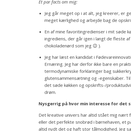
Et par facts om mig:
Jeg går meget op i at alt, jeg kreerer, er 
meget kærlighed og arbejde bag de opskrif
En af mine favoritingredienser i mit søde kø
ingrediens, der går igen i langt de fleste a
chokoladenørd som jeg 😉 ).
Jeg har læst en kandidat i Fødevareinnova
Ernæring. Jeg har derfor ikke bare en prakt
termodynamiske forklaringer bag sukkerkrys
glutensammensætning og -egenskaber. Til d
det søde køkken og opskrifts-/produktudvi
drøm.
Nysgerrig på hvor min interesse for det
Det kreative univers har altid stået mig nært fr
eller det perfekte snobrød i børnehaven, et 
altid nydt det og haft stor tålmodighed. Jeg s