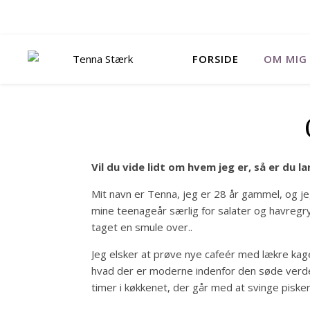
FORSIDE
OM MIG
Vil du vide lidt om hvem jeg er, så er du l
Mit navn er Tenna, jeg er 28 år gammel, og jeg
mine teenageår særlig for salater og havregr
taget en smule over..
Jeg elsker at prøve nye cafeér med lækre kage
hvad der er moderne indenfor den søde verden
timer i køkkenet, der går med at svinge pisk