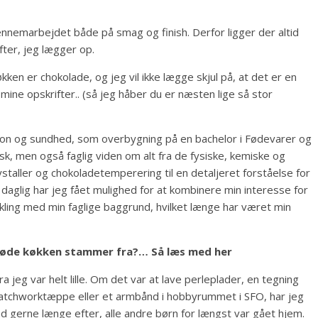
gennemarbejdet både på smag og finish. Derfor ligger der altid
ter, jeg lægger op.
kken er chokolade, og jeg vil ikke lægge skjul på, at det er en
f mine opskrifter.. (så jeg håber du er næsten lige så stor
tion og sundhed, som overbygning på en bachelor i Fødevarer og
isk, men også faglig viden om alt fra de fysiske, kemiske og
taller og chokoladetemperering til en detaljeret forståelse for
aglig har jeg fået mulighed for at kombinere min interesse for
kling med min faglige baggrund, hvilket længe har været min
 søde køkken stammer fra?… Så læs med her
a jeg var helt lille. Om det var at lave perleplader, en tegning
patchworktæppe eller et armbånd i hobbyrummet i SFO, har jeg
ad gerne længe efter, alle andre børn for længst var gået hjem.