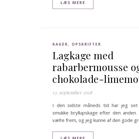
LÆS MERE
,
KAGER
OPSKRIFTER
Lagkage med
rabarbermousse o
chokolade-limemo
13. september 2018
I den sidste måneds tid har jeg set 
smukke bryllupskage efter den anden. D
vælte frem, og jeg kunne af den gode g
LÆS MERE