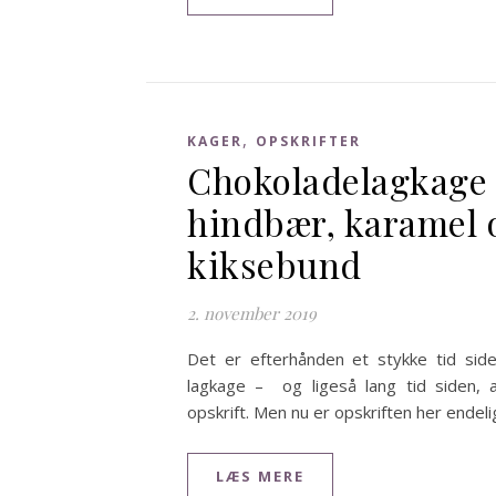
,
KAGER
OPSKRIFTER
Chokoladelagkage
hindbær, karamel 
kiksebund
2. november 2019
Det er efterhånden et stykke tid sid
lagkage – og ligeså lang tid siden, 
opskrift. Men nu er opskriften her endeli
LÆS MERE