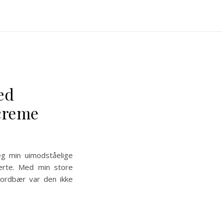
ed
ecreme
eg min uimodståelige
ærte. Med min store
jordbær var den ikke