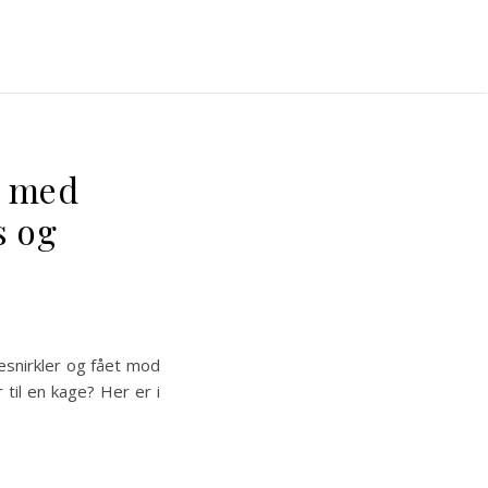
e med
s og
esnirkler og fået mod
r til en kage? Her er i