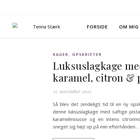
FORSIDE
OM MIG
,
KAGER
OPSKRIFTER
Luksuslagkage me
karamel, citron & 
15. november 2022
Så blev det (endelig!) tid til en ny opsk
denne luksuslagkage med saftige pist
karamelmousse og en intens citronm
sneget sig højt op på min efterhånden…