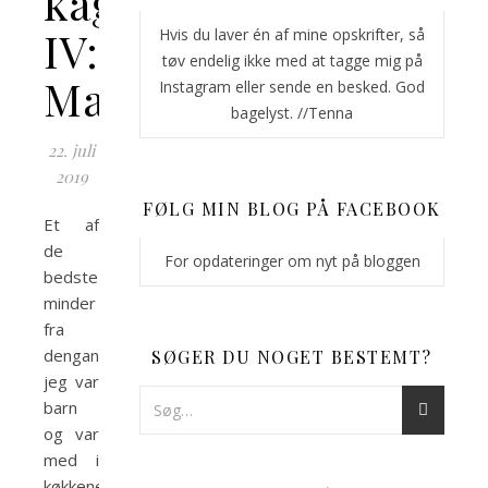
kager
IV:
Hvis du laver én af mine opskrifter, så
tøv endelig ikke med at tagge mig på
Marmorkage
Instagram eller sende en besked. God
bagelyst. //Tenna
22. juli
2019
FØLG MIN BLOG PÅ FACEBOOK
Et af
de
For opdateringer om nyt på bloggen
bedste
minder
fra
dengang
SØGER DU NOGET BESTEMT?
jeg var
barn
og var
med i
køkkenet