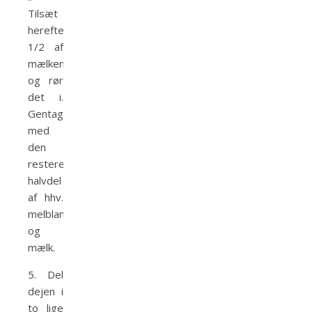
Tilsæt
herefter
1/2 af
mælken
og rør
det i.
Gentag
med
den
resterende
halvdel
af hhv.
melblanding
og
mælk.
5. Del
dejen i
to lige