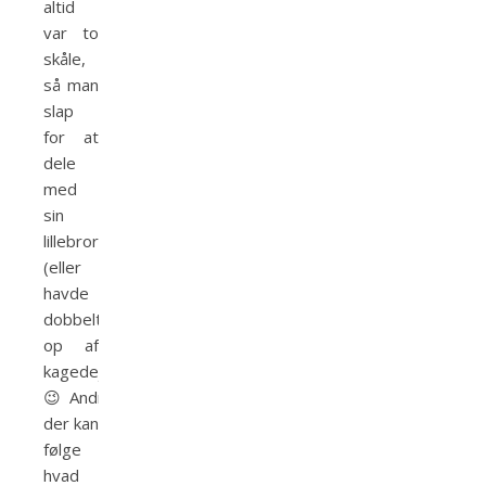
altid
var to
skåle,
så man
slap
for at
dele
med
sin
lillebror
(eller
havde
dobbelt
op af
kagedej)
😉 Andre
der kan
følge
hvad