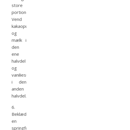
store
portioner.
Vend
kakaopulver
og
mælk i
den
ene
halvdel
og
vaniliesukker
i den
anden
halvdel.
6.
Beklæd
en
springform