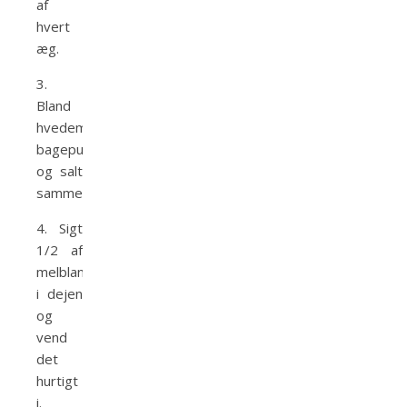
af
hvert
æg.
3.
Bland
hvedemel,
bagepulver
og salt
sammen.
4. Sigt
1/2 af
melblandingen
i dejen
og
vend
det
hurtigt
i.