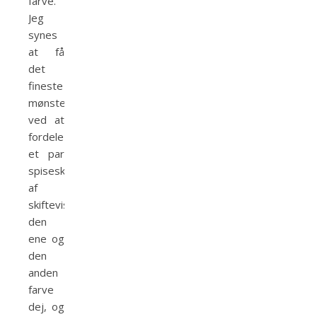
farve.
Jeg
synes
at få
det
fineste
mønster
ved at
fordele
et par
spiseskefulde
af
skiftevis
den
ene og
den
anden
farve
dej, og