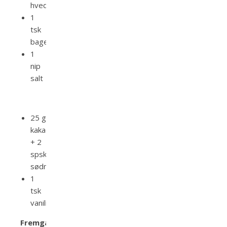
hvedemel
1
tsk
bagepulver
1
nip
salt
25 g
kakaopulver
+ 2
spsk
sødmælk
1
tsk
vaniliesukker
Fremgangsmåde: