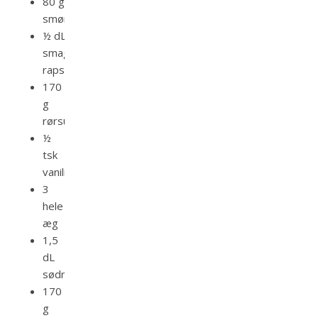
80 g
smør
½ dL
smagsneutral
rapsolie
170
g
rørsukker
½
tsk
vaniliepasta
3
hele
æg
1,5
dL
sødmælk
170
g