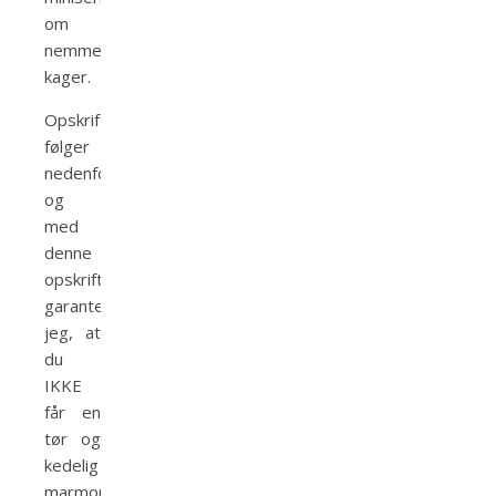
om
nemme
kager.
Opskriften
følger
nedenfor
og
med
denne
opskrift
garanterer
jeg, at
du
IKKE
får en
tør og
kedelig
marmorkage!