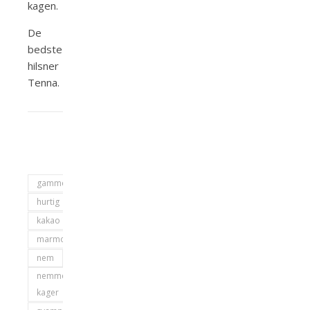
kagen.
De
bedste
hilsner
Tenna.
gammeldags
hurtig
kakao
marmorkage
nem
nemme
kager