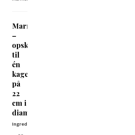
Marmorkage
–
opskrift
til
én
kage
på
22
cm i
diameter
Ingredienser