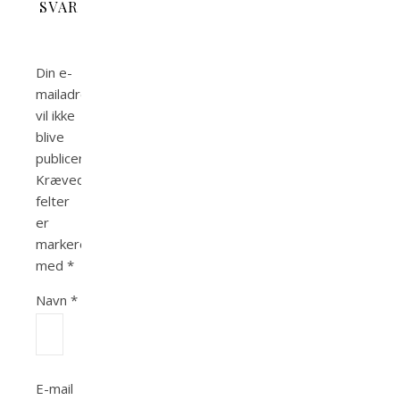
SVAR
Din e-
mailadresse
vil ikke
blive
publiceret.
Krævede
felter
er
markeret
med
*
Navn
*
E-mail