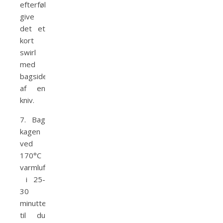
efterfølgende
give
det et
kort
swirl
med
bagsiden
af en
kniv.
7. Bag
kagen
ved
170°C
varmluft
i 25-
30
minutter
til du