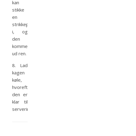
kan
stikke
en
strikkepind
i, og
den
kommer
ud ren.
8. Lad
kagen
køle,
hvorefter
den er
klar til
servering.