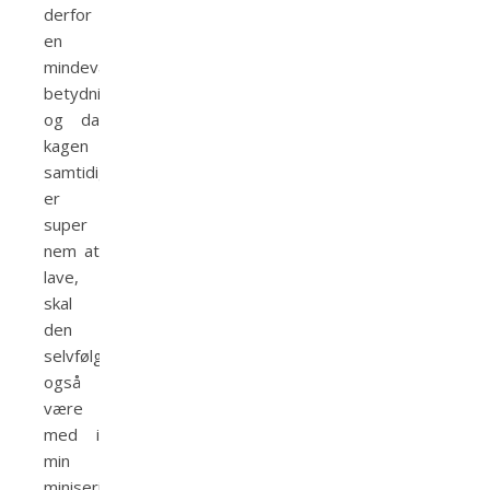
derfor
en
mindeværdig
betydning,
og da
kagen
samtidig
er
super
nem at
lave,
skal
den
selvfølgelig
også
være
med i
min
miniserie