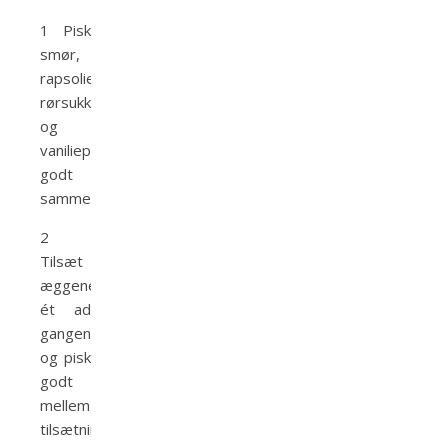
1 Pisk
smør,
rapsolie,
rørsukker
og
vaniliepasta
godt
sammen.
2
Tilsæt
æggene
ét ad
gangen,
og pisk
godt
mellem
tilsætningen