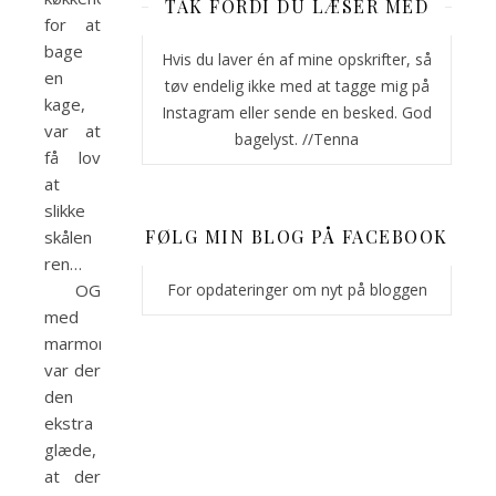
TAK FORDI DU LÆSER MED
for at
bage
Hvis du laver én af mine opskrifter, så
en
tøv endelig ikke med at tagge mig på
kage,
Instagram eller sende en besked. God
var at
bagelyst. //Tenna
få lov
at
slikke
FØLG MIN BLOG PÅ FACEBOOK
skålen
ren…
OG
For opdateringer om nyt på bloggen
med
marmorkagen
var der
den
ekstra
glæde,
at der