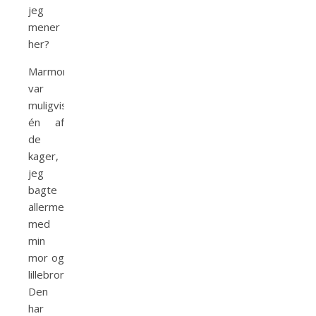
jeg
mener
her?
Marmorkagen
var
muligvis
én af
de
kager,
jeg
bagte
allermest
med
min
mor og
lillebror.
Den
har