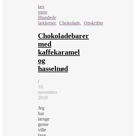
læs
mere
Blandede
lækkerier
,
Chokolade
,
Opskrifter
Chokoladebarer
med
kaffekaramel
og
hasselnød
/
16.
november
2018
Jeg
har
længe
gerne
ville
lave