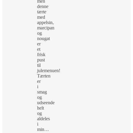
men
denne
tærte
med
appelsin,
marcipan
og
nougat
er
et
frisk
pust
til
julemenuen!
Tærten
er
i
smag
og
udseende
helt
og
aldeles
i
min…