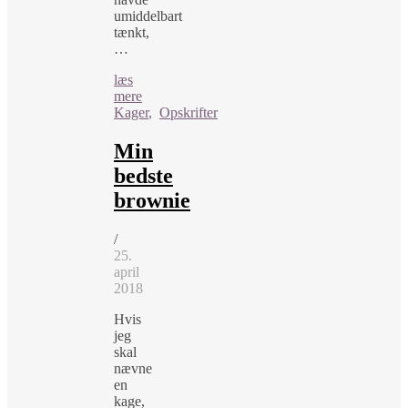
umiddelbart
tænkt,
…
læs
mere
Kager
,
Opskrifter
Min
bedste
brownie
/
25.
april
2018
Hvis
jeg
skal
nævne
en
kage,