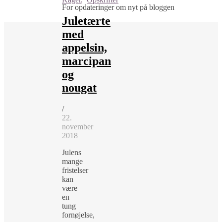
For opdateringer om nyt på bloggen
Juletærte
med
appelsin,
marcipan
og
nougat
/
22.
november
2018
Julens
mange
fristelser
kan
være
en
tung
fornøjelse,