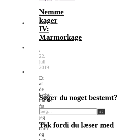
Nemme
kager
IV:
Marmorkage
/
22.
juli
2019
Et
af
de
bedste
Søger du noget bestemt?
minder
fra
dengang
jeg
var
Tak fordi du læser med
barn
og
var