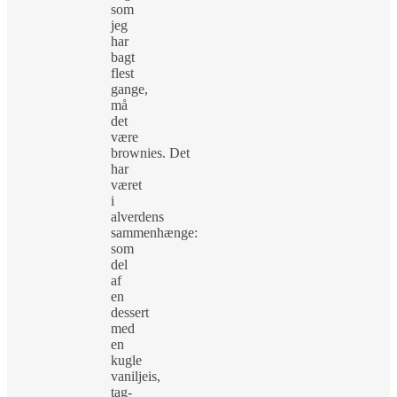
som
jeg
har
bagt
flest
gange,
må
det
være
brownies. Det
har
været
i
alverdens
sammenhænge:
som
del
af
en
dessert
med
en
kugle
vaniljeis,
tag-