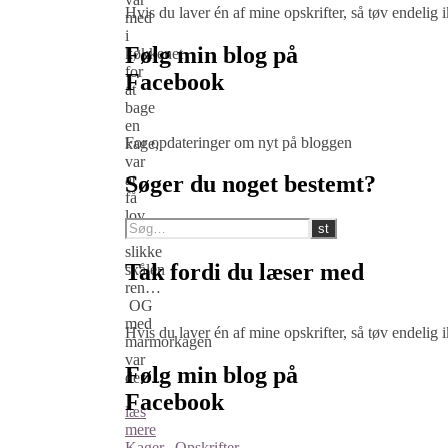
Hvis du laver én af mine opskrifter, så tøv endelig
med
i
Følg min blog på
køkkenet
for
Facebook
at
bage
en
For opdateringer om nyt på bloggen
kage,
var
at
Søger du noget bestemt?
få
lov
at
slikke
Tak fordi du læser med
skålen
ren…
OG
med
Hvis du laver én af mine opskrifter, så tøv endelig
marmorkagen
var
Følg min blog på
der…
Facebook
læs
mere
Kager
,
Opskrifter