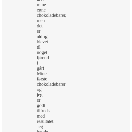
mine
egne
chokoladebarer,
men
det
er
aldrig
blevet
til
noget
førend
i
går!
Mine
første
chokoladebarer
og
jeg
er
godt
tilfreds
med
resultatet.
Jeg
havde