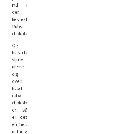
ind i
den
lækreste
Ruby
chokolade
Og
hvis du
skulle
undre
dig
over,
hvad
ruby
chokolade
er, så
er det
en helt
naturlig