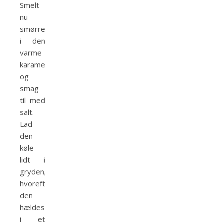
Smelt
nu
smørret
i den
varme
karamel
og
smag
til med
salt.
Lad
den
køle
lidt i
gryden,
hvorefter
den
hældes
i et