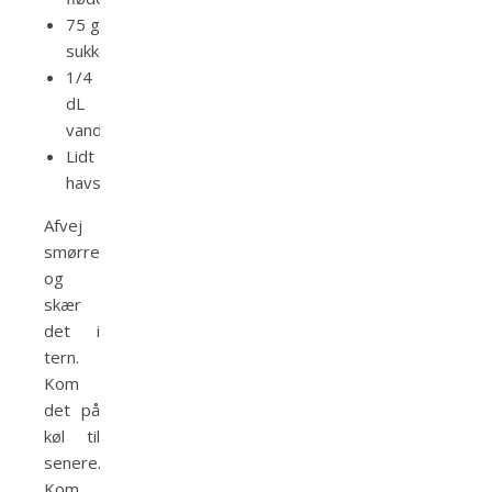
75 g
sukker
1/4
dL
vand
Lidt
havsalt
Afvej
smørret
og
skær
det i
tern.
Kom
det på
køl til
senere.
Kom