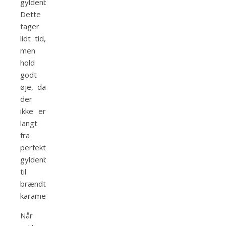
gyldenbrunt.
Dette
tager
lidt tid,
men
hold
godt
øje, da
der
ikke er
langt
fra
perfekt
gyldenbrun
til
brændt
karamel!
Når