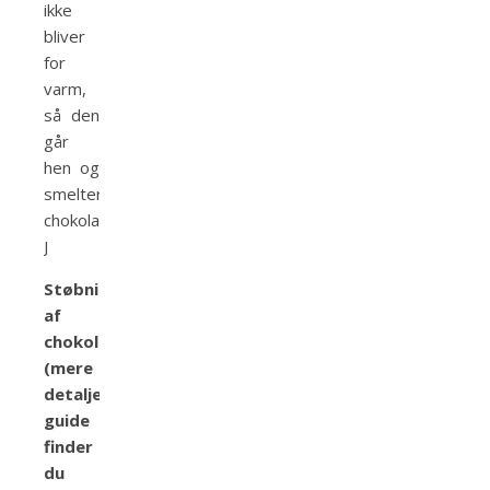
ikke
bliver
for
varm,
så den
går
hen og
smelter
chokoladeskallen
J
Støbning
af
chokoladerne
(mere
detaljeret
guide
finder
du