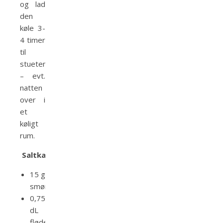
og lad
den
køle 3-
4 timer
til
stuetemperatur
– evt.
natten
over i
et
køligt
rum.
Saltkaramel:
15 g
smør
0,75
dL
fløde