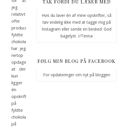
for at
TAK FORDI DU LÆSER MED
jeg
relativt
Hvis du laver én af mine opskrifter, så
ofte
tøv endelig ikke med at tagge mig på
producerer
Instagram eller sende en besked. God
fyldte
bagelyst. //Tenna
chokolader,
har jeg
netop
FØLG MIN BLOG PÅ FACEBOOK
opdaget,
at der
For opdateringer om nyt på bloggen
kun
ligger
én
opskrift
på
fyldte
chokolader
på