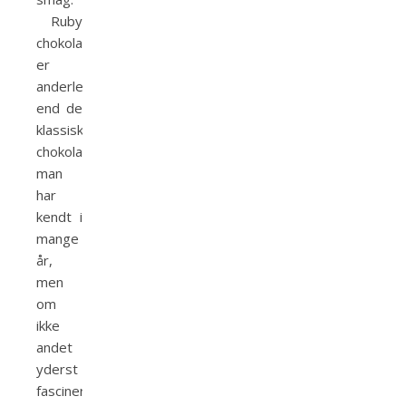
Ruby
chokoladen
er
anderledes
end de
klassiske
chokolader,
man
har
kendt i
mange
år,
men
om
ikke
andet
yderst
fascinerende.