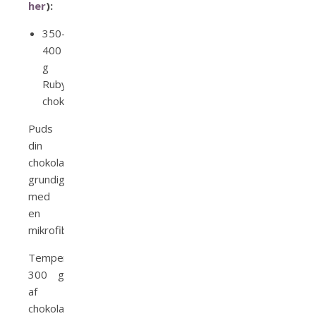
her
):
350-
400
g
Ruby
chokolade
Puds
din
chokoladeform
grundigt
med
en
mikrofiberklud.
Temperér cirka
300 g
af
chokoladen