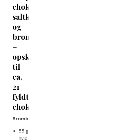
chokolade,
saltkaramel
og
brombærganache
–
opskrift
til
ca.
21
fyldte
chokolader
Brombærganache:
55 g
hvid