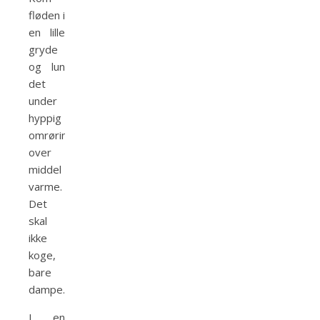
fløden i
en lille
gryde
og lun
det
under
hyppig
omrøring
over
middel
varme.
Det
skal
ikke
koge,
bare
dampe.
I en