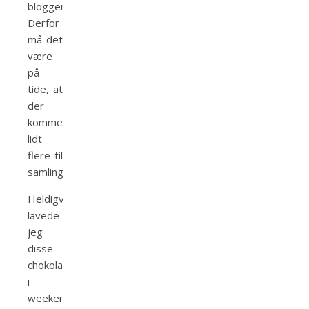
bloggen…
Derfor
må det
være
på
tide, at
der
kommer
lidt
flere til
samlingen!
Heldigvis
lavede
jeg
disse
chokolader
i
weekenden,