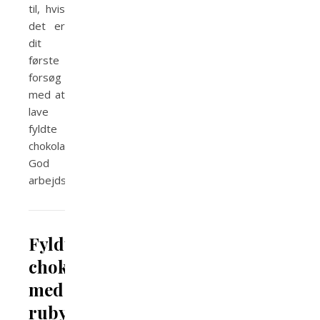
til, hvis
det er
dit
første
forsøg
med at
lave
fyldte
chokolader.
God
arbejdslyst!
Fyldte
chokolader
med
ruby