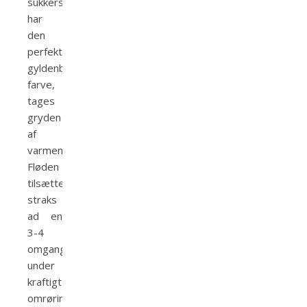
sukkersiruppen
har
den
perfekte
gyldenbrune
farve,
tages
gryden
af
varmen.
Fløden
tilsættes
straks
ad en
3-4
omgange
under
kraftigt
omrøring.