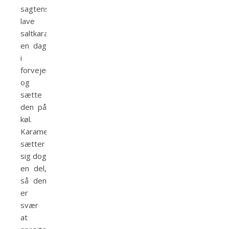
sagtens
lave
saltkaramellen
en dag
i
forvejen
og
sætte
den på
køl.
Karamellen
sætter
sig dog
en del,
så den
er
svær
at