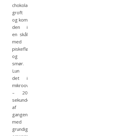
chokoladen
groft
og kom
den i
en skål
med
piskefløde
og
smør.
Lun
det i
mikroovnen
– 20
sekunder
af
gangen
med
grundig