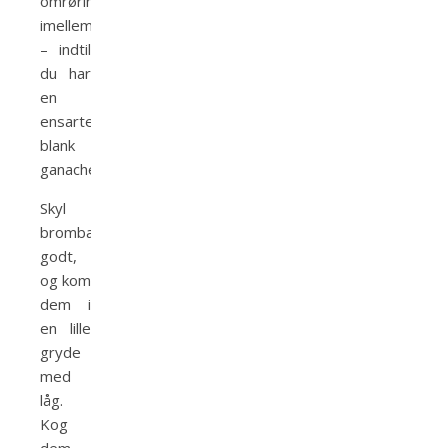
omrøring
imellem
– indtil
du har
en
ensartet
blank
ganache.
Skyl
brombærrene
godt,
og kom
dem i
en lille
gryde
med
låg.
Kog