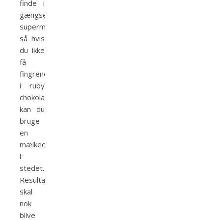
finde i
gængse
supermarkeder,
så hvis
du ikke
få
fingrene
i ruby
chokoladen,
kan du
bruge
en
mælkechokolade
i
stedet.
Resultatet
skal
nok
blive