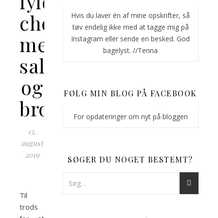
fyldte
chokolader
Hvis du laver én af mine opskrifter, så
tøv endelig ikke med at tagge mig på
med
Instagram eller sende en besked. God
bagelyst. //Tenna
saltkaramel
og
FØLG MIN BLOG PÅ FACEBOOK
brombærganache
For opdateringer om nyt på bloggen
13.
august
2019
SØGER DU NOGET BESTEMT?
Til
trods