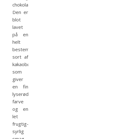
chokolade.
Den er
blot
lavet
på en
helt
bestemt
sort af
kakaobønnen,
som
giver
en fin
lyserød
farve
og en
let
frugtig-
syrlig
smag.