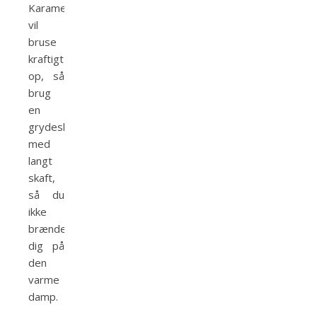
Karamellen
vil
bruse
kraftigt
op, så
brug
en
grydeske
med
langt
skaft,
så du
ikke
brænder
dig på
den
varme
damp.