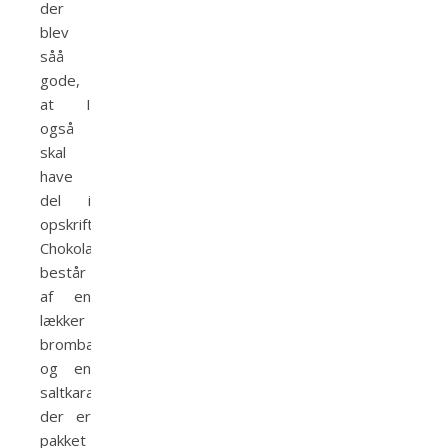
der
blev
såå
gode,
at I
også
skal
have
del i
opskriften.
Chokoladerne
består
af en
lækker
brombærganache
og en
saltkaramel,
der er
pakket