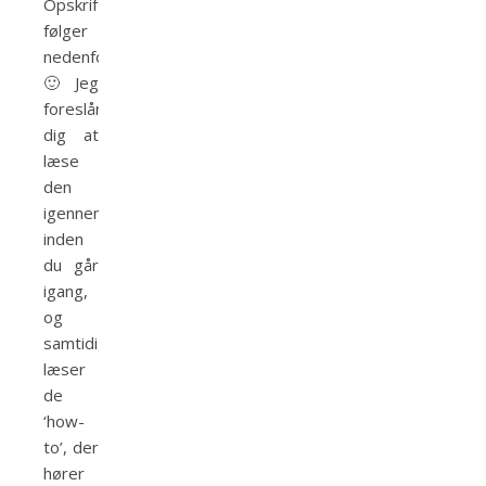
Opskriften
følger
nedenfor
🙂 Jeg
foreslår
dig at
læse
den
igennem,
inden
du går
igang,
og
samtidig
læser
de
‘how-
to’, der
hører