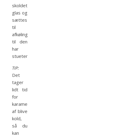
skoldet
glas og
sættes
til
afkøling
til den
har
stuetemperatur.
TIP:
Det
tager
lidt tid
for
karamellen
af blive
kold,
så du
kan