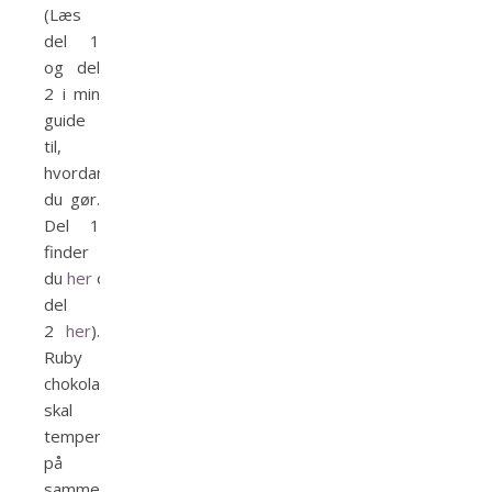
(Læs
del 1
og del
2 i min
guide
til,
hvordan
du gør.
Del 1
finder
du
her
og
del
2
her
).
Ruby
chokoladen
skal
tempereres
på
samme