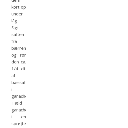
dem
kort op
under
låg.
Sigt
saften
fra
bærrene
og rør
den ca.
1/4 dL
af
bærsaften
i
ganachen.
Hæld
ganachen
i en
sprøjtepose