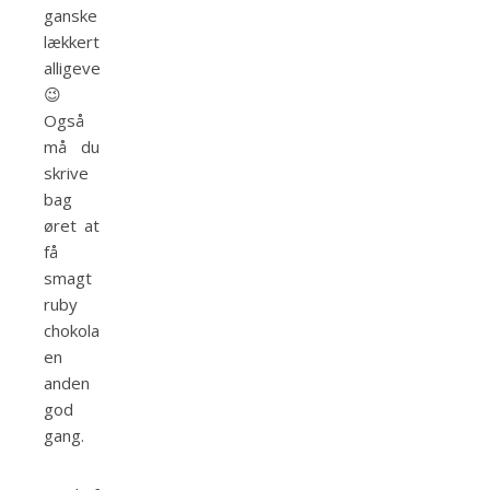
ganske
lækkert
alligevel
😉
Også
må du
skrive
bag
øret at
få
smagt
ruby
chokoladen
en
anden
god
gang.