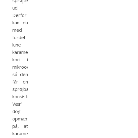
sprøjte
ud.
Derfor
kan du
med
fordel
lune
karamellen
kort i
mikroovnen,
så den
får en
sprøjbar
konsistens.
Vær’
dog
opmærksom
på, at
karamellen