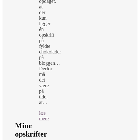
opdaget,
at
der
kun
ligger
én
opskrift
på
fyldte
chokolader
på
bloggen…
Derfor
må
det
være
på
tide,
at…
læs
mere
Mine
opskrifter