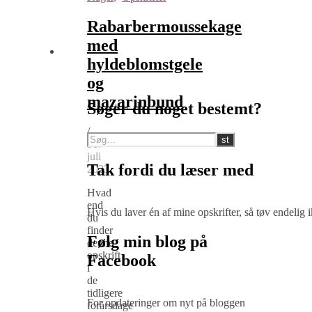
Rabarbermoussekage
med
hyldeblomstgele
og
mazarinbund
Søger du noget bestemt?
/
31.
juli
Tak fordi du læser med
2023
Hvad
end
Hvis du laver én af mine opskrifter, så tøv endelig
du
finder
Følg min blog på
denne
opskrift
Facebook
i
de
tidligere
For opdateringer om nyt på bloggen
forårsdage