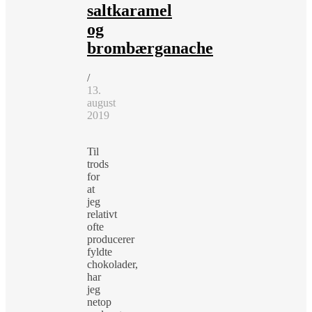
saltkaramel
og
brombærganache
/
13.
august
2019
Til
trods
for
at
jeg
relativt
ofte
producerer
fyldte
chokolader,
har
jeg
netop