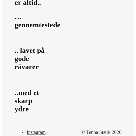
er altid..
…
gennemtestede
.. lavet på
gode
råvarer
..med et
skarp
ydre
Instagram
© Tenna Stærk 2026