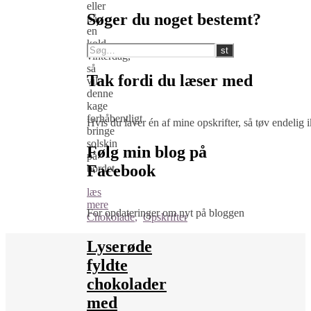
eller
Søger du noget bestemt?
på
en
kold
vinterdag,
så
Tak fordi du læser med
vil
denne
kage
forhåbentligt
Hvis du laver én af mine opskrifter, så tøv endelig
bringe
solskin
Følg min blog på
på
Facebook
bordet.
læs
mere
For opdateringer om nyt på bloggen
Chokolade
,
Opskrifter
Lyserøde
fyldte
chokolader
med