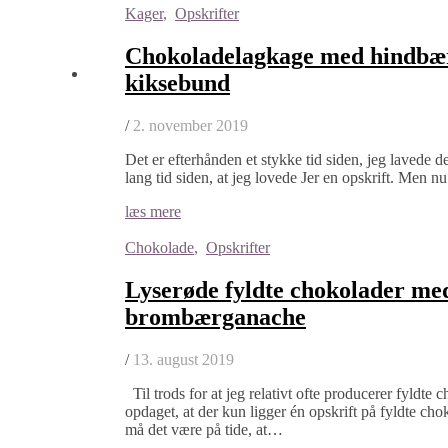
Kager
,
Opskrifter
Chokoladelagkage med hindbær
kiksebund
/
2. november 2019
Det er efterhånden et stykke tid siden, jeg lavede 
lang tid siden, at jeg lovede Jer en opskrift. Men nu
læs mere
Chokolade
,
Opskrifter
Lyserøde fyldte chokolader me
brombærganache
/
13. august 2019
Til trods for at jeg relativt ofte producerer fyldte 
opdaget, at der kun ligger én opskrift på fyldte c
må det være på tide, at…