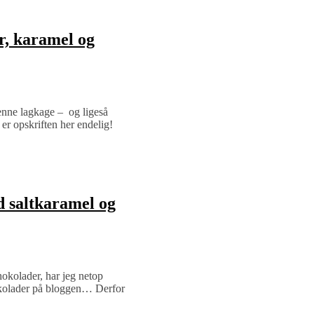
, karamel og
denne lagkage – og ligeså
 er opskriften her endelig!
d saltkaramel og
chokolader, har jeg netop
hokolader på bloggen… Derfor