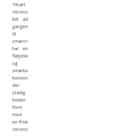
Tilsæt
citronsaften
lidt ad
gangen
til
smørcremen
har en
fløljsblød
og
smørbar
konsistens,
der
stadig
holder
form
med
en frisk
citronsmag.