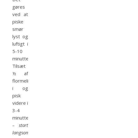
gøres
ved at
piske
smør
lyst og
luftigt i
5-10
minutter.
Tilsæt
½ af
flormelissen
i og
pisk
videre i
3-4
minutter
– start
langsomt