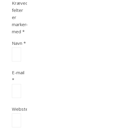
Krævede
felter
er
markeret
med
*
Navn
*
E-mail
*
Websted