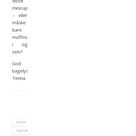
disse
minicupcakes
– eller
måske
bare
muffinsne
i sig
selv?
God
bagelyst. Kærligst
Tenna.
citron
cupcakes