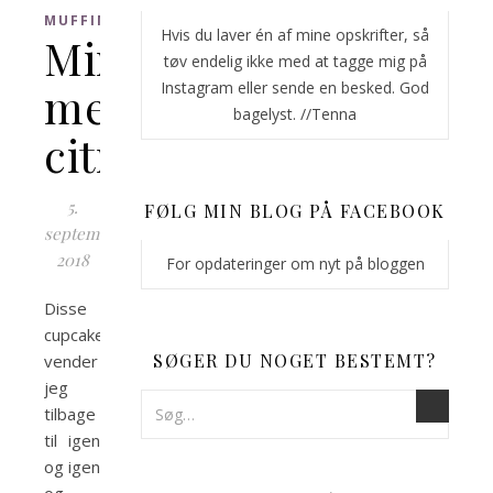
MUFFINS
Hvis du laver én af mine opskrifter, så
Minicupcakes
tøv endelig ikke med at tagge mig på
med
Instagram eller sende en besked. God
bagelyst. //Tenna
citronsmørcreme
5.
FØLG MIN BLOG PÅ FACEBOOK
september
2018
For opdateringer om nyt på bloggen
Disse
cupcakes
SØGER DU NOGET BESTEMT?
vender
jeg
tilbage
til igen
og igen