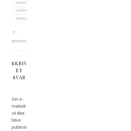
marengs
muffins
smørcreme
0
kommentarer
SKRIV
ET
SVAR
Din e-
mailadresse
vil ikke
blive
publiceret.