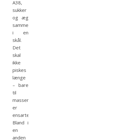
A38,
sukker
og æg
sammen
i en
skål.
Det
skal
ikke
piskes
længe
– bare
til
massen
er
ensartet.
Bland i
en
anden