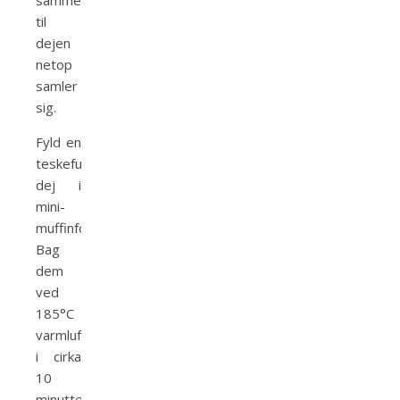
sammen
til
dejen
netop
samler
sig.
Fyld en
teskefuld
dej i
mini-
muffinformene.
Bag
dem
ved
185°C
varmluft
i cirka
10
minutter