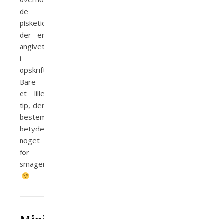
de
pisketider,
der er
angivet
i
opskriften.
Bare
et lille
tip, der
bestemt
betyder
noget
for
smagen