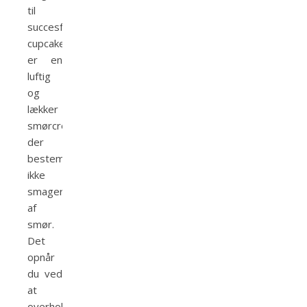
til
succesfulde
cupcakes
er en
luftig
og
lækker
smørcreme,
der
bestemt
ikke
smager
af
smør.
Det
opnår
du ved
at
overholde