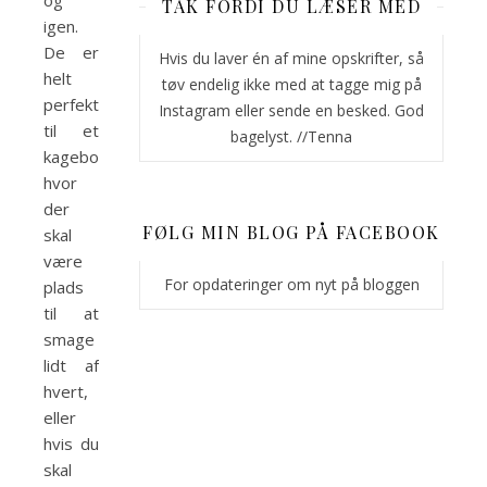
og
TAK FORDI DU LÆSER MED
igen.
De er
Hvis du laver én af mine opskrifter, så
helt
tøv endelig ikke med at tagge mig på
perfekte
Instagram eller sende en besked. God
til et
bagelyst. //Tenna
kagebord,
hvor
der
FØLG MIN BLOG PÅ FACEBOOK
skal
være
For opdateringer om nyt på bloggen
plads
til at
smage
lidt af
hvert,
eller
hvis du
skal