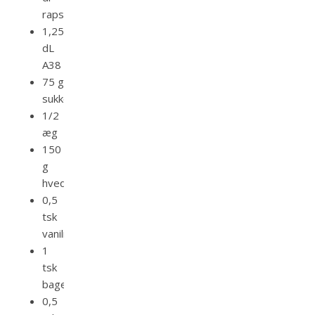
rapsolie
1,25
dL
A38
75 g
sukker
1/2
æg
150
g
hvedemel
0,5
tsk
vaniliesukker
1
tsk
bagepulver
0,5