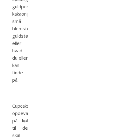
guldperler,
kakaonips,
små
blomsterblade,
guldstøv
eller
hvad
du eller
kan
finde
på.
Cupcaksene
opbevares
på køl
til de
skal