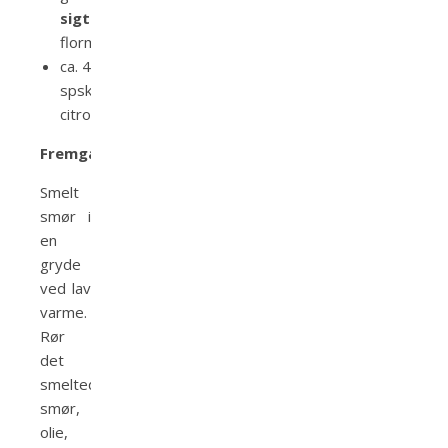
sigtet
flormelis
ca. 4
spsk
citronsaft
Fremgangsmåde
Smelt
smør i
en
gryde
ved lav
varme.
Rør
det
smeltede
smør,
olie,