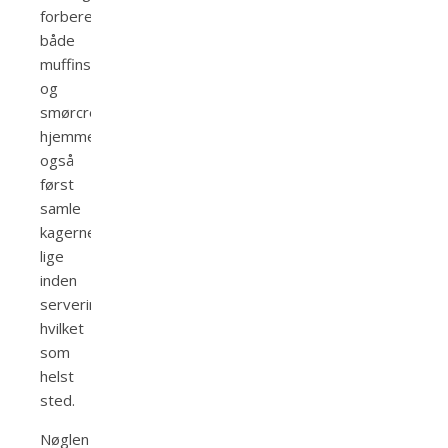
forberede
både
muffins
og
smørcreme
hjemmefra
også
først
samle
kagerne
lige
inden
servering,
hvilket
som
helst
sted.
Nøglen