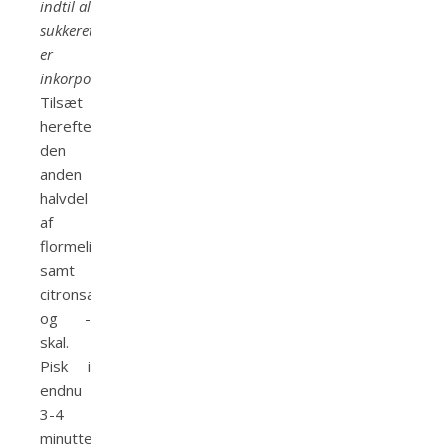
indtil al
sukkeret
er
inkorporeret
.
Tilsæt
herefter
den
anden
halvdel
af
flormelissen
samt
citronsaft
og -
skal.
Pisk i
endnu
3-4
minutter.