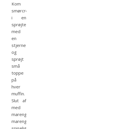
Kom
smørcremen
i en
sprøjtepose
med
en
stjernetyl
og
sprøjt
små
toppe
på
hver
muffin.
Slut af
med
marengspinde,
marengstoppe,
spiselige