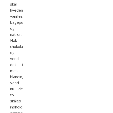
skål
hvedemel,
vaniliesukker,
bagepulver
og
natron.
Hak
chokoladen
og
vend
det i
mel-
blandingen.
Vend
nu de
to
skåles
indhold