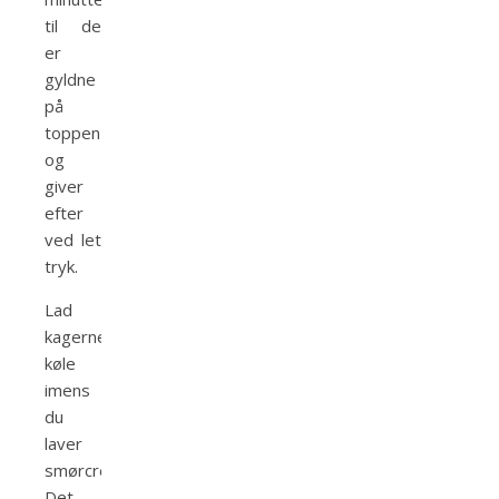
til de
er
gyldne
på
toppen
og
giver
efter
ved let
tryk.
Lad
kagerne
køle
imens
du
laver
smørcremen.
Det