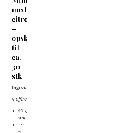
Minicupcakes
med
citronsmørcreme
–
opskrift
til
ca.
30
stk
Ingredienser
Muffins:
40 g
smør
1/3
dl