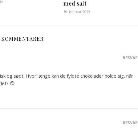
19
med salt
10. februar 2019
2 KOMMENTARER
BESVAR
risk og sødt. Hvor længe kan de fyldte chokolader holde sig, når
det? 😊
BESVAR