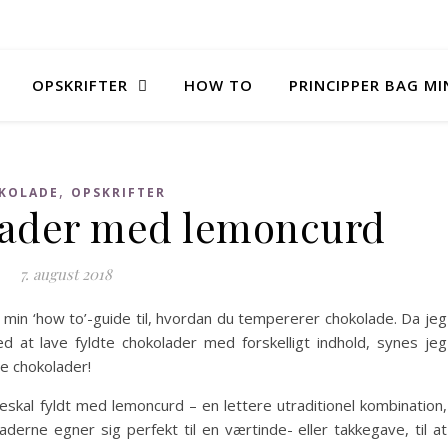
OPSKRIFTER
HOW TO
PRINCIPPER BAG M
,
KOLADE
OPSKRIFTER
lader med lemoncurd
7. august 2018
 min ‘how to’-guide til, hvordan du tempererer chokolade. Da jeg
 at lave fyldte chokolader med forskelligt indhold, synes jeg
te chokolader!
skal fyldt med lemoncurd – en lettere utraditionel kombination,
derne egner sig perfekt til en værtinde- eller takkegave, til at