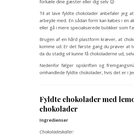
forkæle dine gæster eller dig selv 😉
Til at lave fyldte chokolader anbefaler jeg
arbejde med. En sådan form kan købes i en a
eller gå i mere specialiserede butikker som f.
Brugen af en hård plastform kræver, at chok
komme ud. Er det første gang du prøver at te
da du stadig vil kunne få chokoladerne ud, se
Nedenfor følger opskriften og fremgangsmåd
omhandlede fyldte chokolader, hvis det er i Je
Fyldte chokolader med lemonc
chokolader
Ingredienser
Chokoladeskaller: