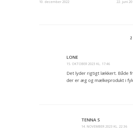
10. december 2022
22. juni 20
LONE
15. OKTOBER 2023 KL. 17:46
Det lyder rigtigt lækkert. Både f
der er æg og mælkeprodukt i fyl
TENNA S
14. NOVEMBER 2023 KL. 22:36