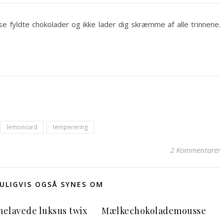
se fyldte chokolader og ikke lader dig skræmme af alle trinnene.
lemoncurd
temperering
2 Kommentarer
MULIGVIS OGSÅ SYNES OM
elavede luksus twix
Mælkechokolademousse