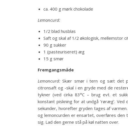
ca. 400 g mørk chokolade
Lemoncurd:
1/2 blad husblas
Saft og skal af 1/2 økologisk, mellemstor ci
90 g sukker
1 (pasteuriseret) æg
15 g smør
Fremgangsmåde
Lemoncurd:
Skær smør i tern og sæt det på
citronsaft og -skal i en gryde med de reste
tykner (ved cirka 83°C – brug evt. et suk
konstant piskning for at undgå ’røræg’. Ved
sekunder, hvorefter gryden tages af varmen.
og lemoncurden er ensartet, overføres den til e
sig. Lad den gerne stå på køl natten over.