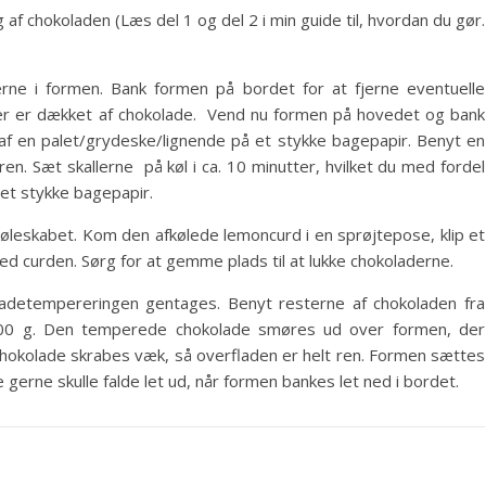
f chokoladen (Læs del 1 og del 2 i min guide til, hvordan du gør.
erne i formen. Bank formen på bordet for at fjerne eventuelle
inger er dækket af chokolade. Vend nu formen på hovedet og bank
 en palet/grydeske/lignende på et stykke bagepapir. Benyt en
ren. Sæt skallerne på køl i ca. 10 minutter, hvilket du med fordel
et stykke bagepapir.
køleskabet. Kom den afkølede lemoncurd i en sprøjtepose, klip et
 med curden. Sørg for at gemme plads til at lukke chokoladerne.
adetempereringen gentages. Benyt resterne af chokoladen fra
100 g. Den temperede chokolade smøres ud over formen, der
chokolade skrabes væk, så overfladen er helt ren. Formen sættes
 gerne skulle falde let ud, når formen bankes let ned i bordet.