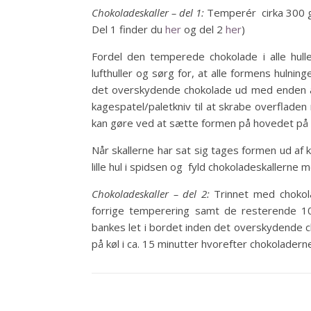
Chokoladeskaller – del 1:
Temperér cirka 300 g a
Del 1 finder du
her
og del 2
her
)
Fordel den temperede chokolade i alle hull
lufthuller og sørg for, at alle formens huln
det overskydende chokolade ud med enden af
kagespatel/paletkniv til at skrabe overfladen 
kan gøre ved at sætte formen på hovedet på 
Når skallerne har sat sig tages formen ud af 
lille hul i spidsen og fyld chokoladeskallerne
Chokoladeskaller – del 2:
Trinnet med chokol
forrige temperering samt de resterende 
bankes let i bordet inden det overskydende 
på køl i ca. 15 minutter hvorefter chokoladerne