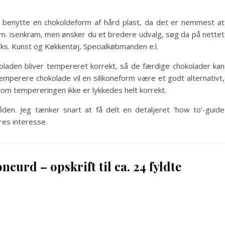
 at benytte en chokoldeform af hård plast, da det er nemmest at
lm. isenkram, men ønsker du et bredere udvalg, søg da på nettet
eks. Kunst og Køkkentøj, Specialkøbmanden e.l.
oladen bliver tempereret korrekt, så de færdige chokolader kan
mperere chokolade vil en silikoneform være et godt alternativt,
lvom tempereringen ikke er lykkedes helt korrekt.
en. Jeg tænker snart at få delt en detaljeret ‘how to’-guide
res interesse.
urd – opskrift til ca. 24 fyldte