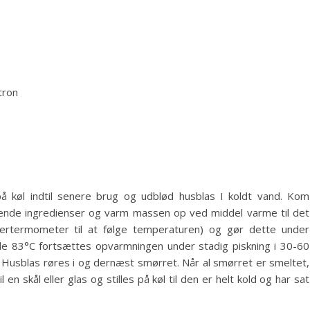
tron
 køl indtil senere brug og udblød husblas I koldt vand. Kom
rende ingredienser og varm massen op ved middel varme til det
kertermometer til at følge temperaturen) og gør dette under
 de 83°C fortsættes opvarmningen under stadig piskning i 30-60
 Husblas røres i og dernæst smørret. Når al smørret er smeltet,
n skål eller glas og stilles på køl til den er helt kold og har sat