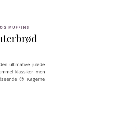
 OG MUFFINS
nterbrød
den ultimative julede
ammel klassiker men
udseende 🙂 Kagerne