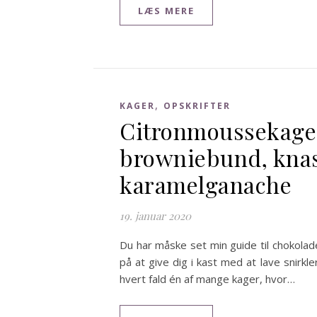
LÆS MERE
,
KAGER
OPSKRIFTER
Citronmoussekag
browniebund, kna
karamelganache
19. januar 2020
Du har måske set min guide til chokolad
på at give dig i kast med at lave snirkle
hvert fald én af mange kager, hvor…