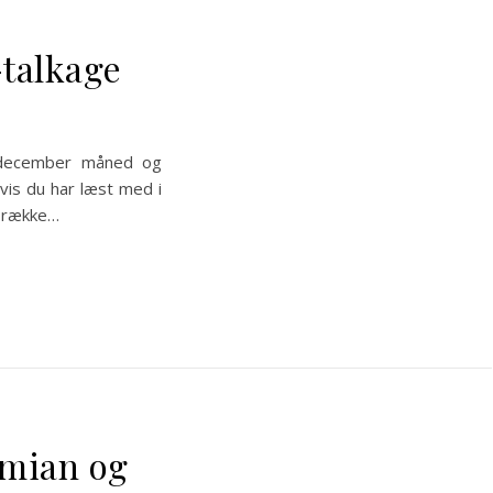
-talkage
 december måned og
vis du har læst med i
n række…
imian og