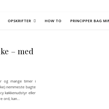
OPSKRIFTER
HOW TO
PRINCIPPER BAG M
ake – med
er og mange timer i
åske) nemmeste bagte
cy køkkenudstyr eller
re ord, kan…