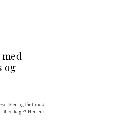
e med
s og
esnirkler og fået mod
r til en kage? Her er i