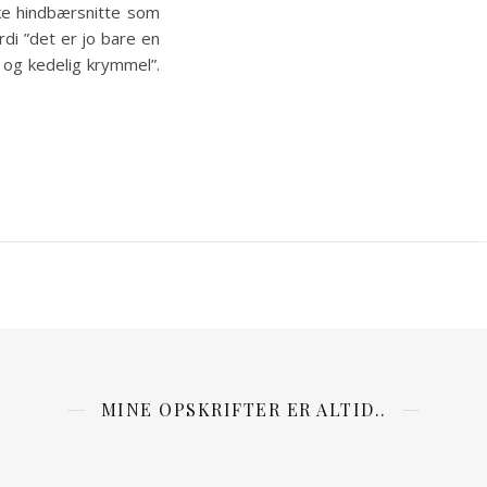
iske hindbærsnitte som
rdi ”det er jo bare en
og kedelig krymmel”.
MINE OPSKRIFTER ER ALTID..