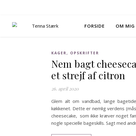
FORSIDE
OM MIG
,
KAGER
OPSKRIFTER
Nem bagt cheesec
et strejf af citron
26. april 2020
Glem alt om vandbad, lange bagetid
køkkenet. Dette er nemlig verdens (m
cheesecake, som ikke kræver noget fan
nogle specielle bageskills. Sagt med and