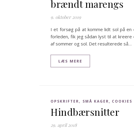
brændt marengs
9. oktober 2019
I et forsøg på at komme lidt sol på en 
forleden, fik jeg sådan lyst til at kree
af sommer og sol. Det resulterede så…
LÆS MERE
,
OPSKRIFTER
SMÅ KAGER, COOKIES
Hindbærsnitter
29. april 2018