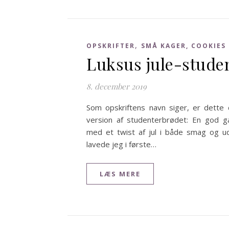
,
OPSKRIFTER
SMÅ KAGER, COOKIES
Luksus jule-stude
8. december 2019
Som opskriftens navn siger, er dette 
version af studenterbrødet: En god g
med et twist af jul i både smag og 
lavede jeg i første…
LÆS MERE