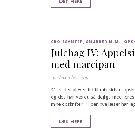
LÆS MERE
,
CROISSANTER, SNURRER M.M.
OPS
Julebag IV: Appels
med marcipan
19. december 2019
Så er det blevet tid til min sidste opskr
og det har været så dejligt med Jeres
mine opskrifter. Til den nye læser har j
LÆS MERE