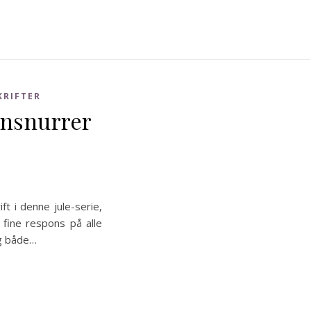
KRIFTER
insnurrer
ift i denne jule-serie,
 fine respons på alle
eg både…