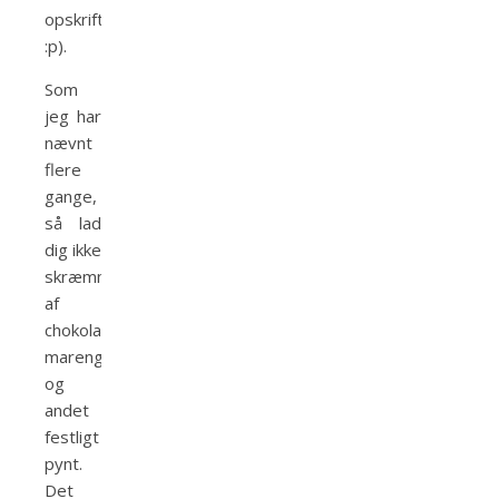
opskrift
:p).
Som
jeg har
nævnt
flere
gange,
så lad
dig ikke
skræmme
af
chokoladespiraler,
marengs
og
andet
festligt
pynt.
Det