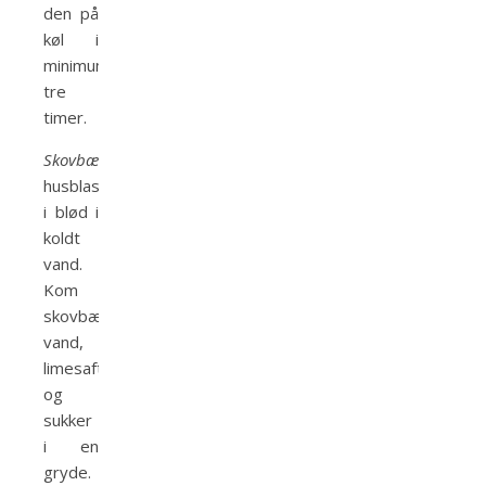
den på
køl i
minimum
tre
timer.
Skovbærgele:
Sæt
husblas
i blød i
koldt
vand.
Kom
skovbær,
vand,
limesaft
og
sukker
i en
gryde.