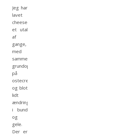
Jeg har
lavet
cheesecake
et utal
af
gange,
med
samme
grundopskrift
på
ostecreme
og blot
lidt
ændringer
i bund
og
gele.
Der er