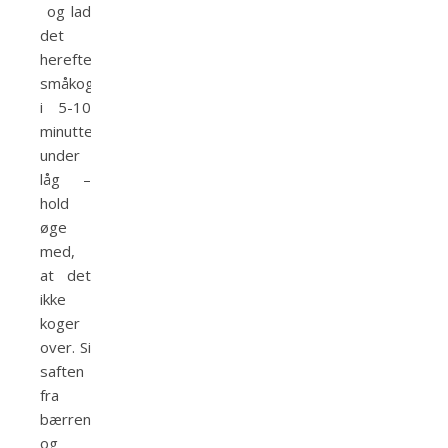
og lad
det
herefter
småkoge
i 5-10
minutter
under
låg –
hold
øge
med,
at det
ikke
koger
over. Si
saften
fra
bærrene
og