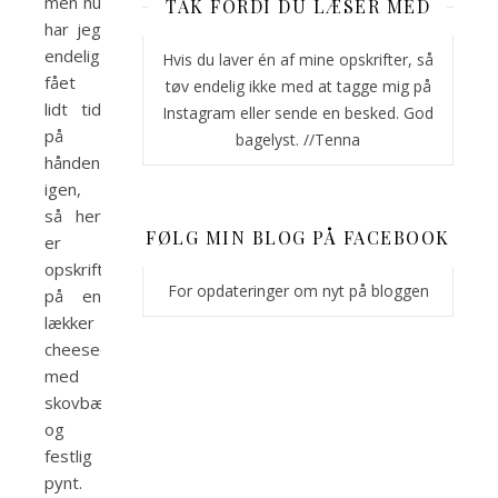
men nu
TAK FORDI DU LÆSER MED
har jeg
endelig
Hvis du laver én af mine opskrifter, så
fået
tøv endelig ikke med at tagge mig på
lidt tid
Instagram eller sende en besked. God
på
bagelyst. //Tenna
hånden
igen,
så her
FØLG MIN BLOG PÅ FACEBOOK
er
opskriften
For opdateringer om nyt på bloggen
på en
lækker
cheesecake
med
skovbærgele
og
festlig
pynt.