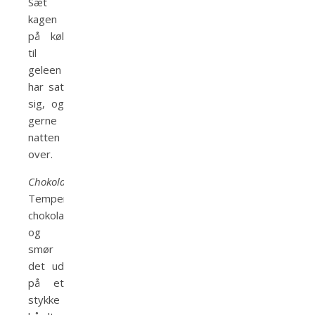
Sæt
kagen
på køl
til
geleen
har sat
sig, og
gerne
natten
over.
Chokoladespiraler
:
Temperér
chokoladen
og
smør
det ud
på et
stykke