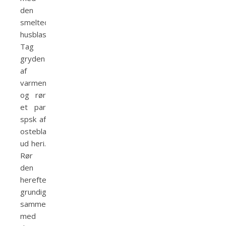
den
smeltede
husblas.
Tag
gryden
af
varmen
og rør
et par
spsk af
osteblandingen
ud heri.
Rør
den
herefter
grundigt
sammen
med