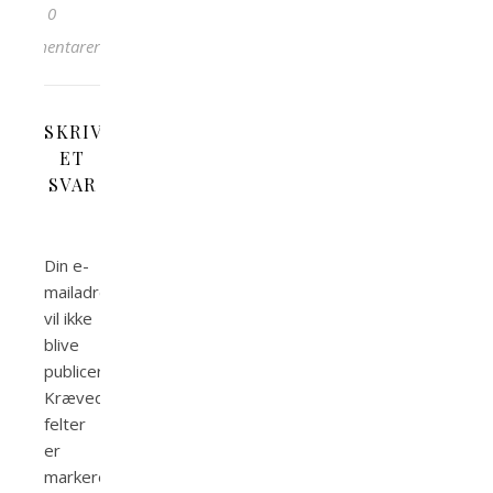
0
kommentarer
SKRIV
ET
SVAR
Din e-
mailadresse
vil ikke
blive
publiceret.
Krævede
felter
er
markeret