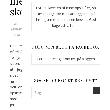
med
skovbærgele
Hvis du laver én af mine opskrifter, så
tøv endelig ikke med at tagge mig på
Instagram eller sende en besked. God
24.
bagelyst. //Tenna
januar
2019
Det er
FØLG MIN BLOG PÅ FACEBOOK
efterhånden
længe
For opdateringer om nyt på bloggen
siden,
at jeg
sidst
SØGER DU NOGET BESTEMT?
har
delt en
opskrift
med
Jer…