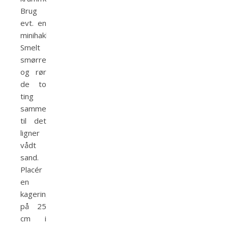
Brug
evt. en
minihakker.
Smelt
smørret
og rør
de to
ting
sammen
til det
ligner
vådt
sand.
Placér
en
kagering
på 25
cm i