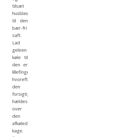
tilsæt
husblassen
til den
bær-fri
saft.
Lad
geleen
køle til
den er
lillefingervarm,
hvorefter
den
forsigtigt
hældes
over
den
afkølede
kage.