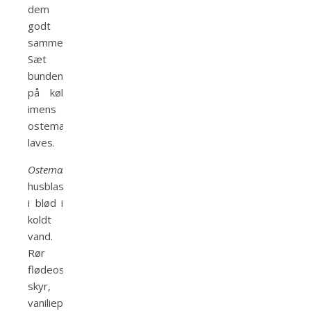
dem
godt
sammen.
Sæt
bunden
på køl
imens
ostemassen
laves.
Ostemasse:
Sæt
husblas
i blød i
koldt
vand.
Rør
flødeost,
skyr,
vaniliepasta,