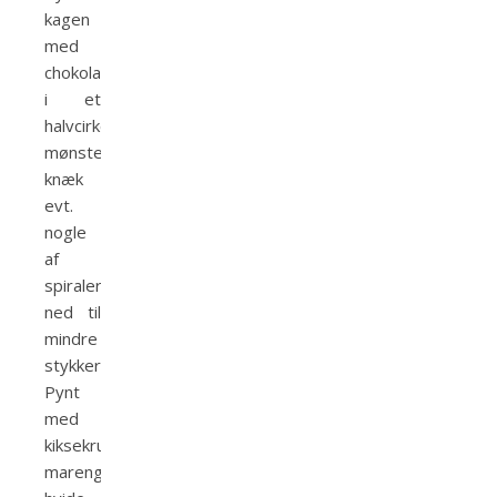
kagen
med
chokoladespiraler
i et
halvcirkellignende
mønster,
knæk
evt.
nogle
af
spiralerne
ned til
mindre
stykker.
Pynt
med
kiksekrummer,
marengstoppe,