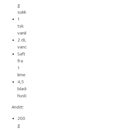
g
sukker
1
tsk
vaniliepasta
2 dL
vand
Saft
fra
1
lime
4,5
blade
husblas
Andet:
200
g