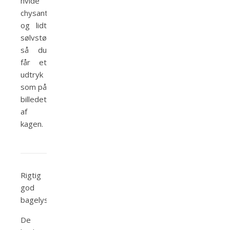
hvide
chysantemumblomster
og lidt
sølvstøv,
så du
får et
udtryk
som på
billedet
af
kagen.
Rigtig
god
bagelyst.
De