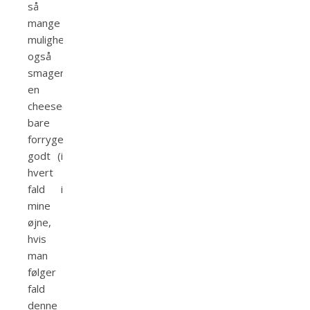
så
mange
muligheder
også
smager
en
cheesecake
bare
forrygende
godt (i
hvert
fald i
mine
øjne,
hvis
man
følger
fald
denne