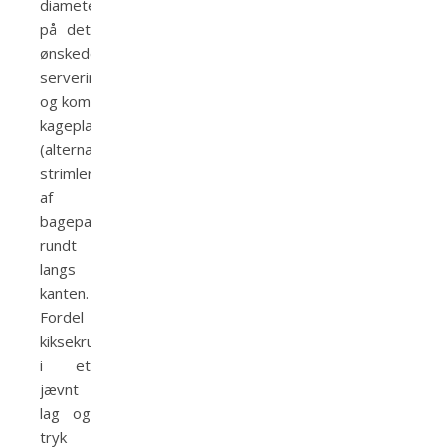
diameter
på det
ønskede
serveringsfad
og kom
kageplast
(alternativt
strimler
af
bagepapir)
rundt
langs
kanten.
Fordel
kiksekrummerne
i et
jævnt
lag og
tryk