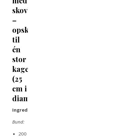
med
skovbærgele
–
opskrift
til
én
stor
kage
(25
cm i
diameter)
Ingredienser
Bund:
200