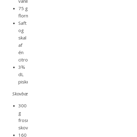
vaniliepasta
75 g
flormelis
Saft
og
skal
af
én
citron
3¾
dL
piskefløde
Skovbærgele:
300
g
frosne
skovbær
160