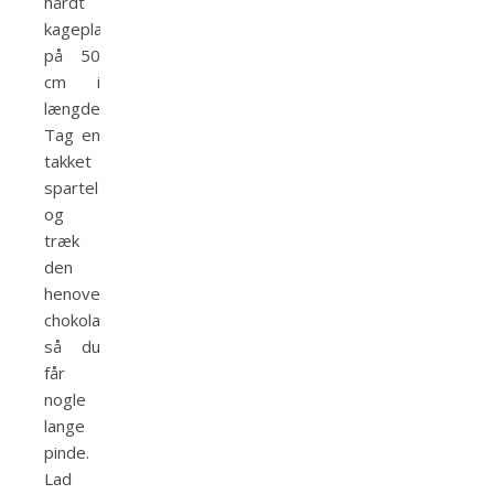
hårdt
kageplast
på 50
cm i
længden.
Tag en
takket
spartel
og
træk
den
henover
chokoladen,
så du
får
nogle
lange
pinde.
Lad