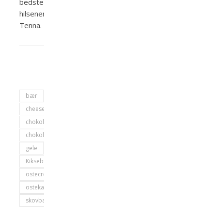
bedste
hilsener
Tenna.
bær
cheesecake
chokoladebuer
chokoladespiraler
gele
Kiksebund
ostecreme
ostekage
skovbær