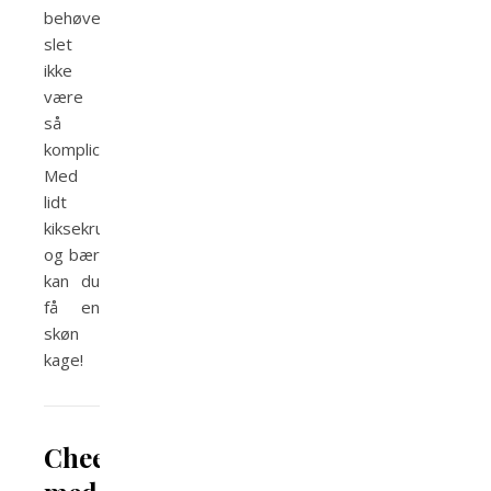
behøver
slet
ikke
være
så
kompliceret.
Med
lidt
kiksekrummer
og bær
kan du
få en
skøn
kage!
Cheesecake