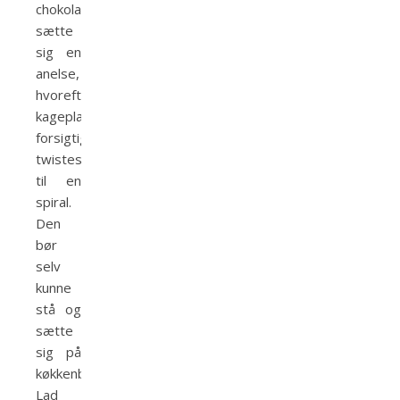
chokoladen
sætte
sig en
anelse,
hvorefter
kageplasten
forsigtigt
twistes
til en
spiral.
Den
bør
selv
kunne
stå og
sætte
sig på
køkkenbordet.
Lad