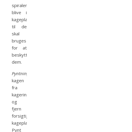
spiralerne
blive i
kageplasten
til de
skal
bruges
for at
beskytte
dem.
Pyntning:
Befri
kagen
fra
kageringen,
og
fjern
forsigtigt
kageplasten.
Pynt