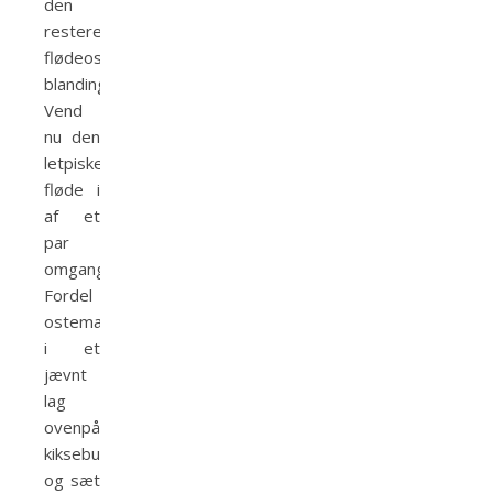
den
resterende
flødeoste-
blanding.
Vend
nu den
letpiskede
fløde i
af et
par
omgange.
Fordel
ostemassen
i et
jævnt
lag
ovenpå
kiksebunden
og sæt