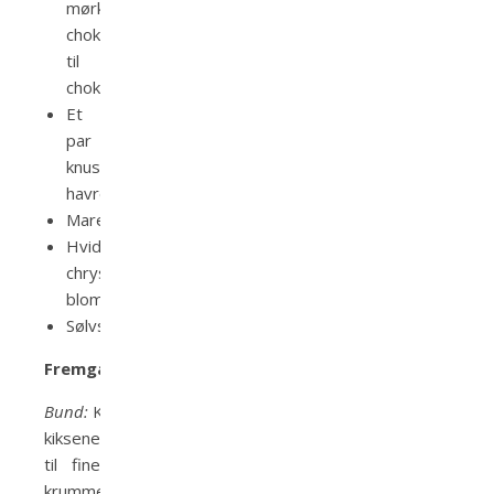
mørk
chokolade
til
chokoladespiraler
Et
par
knuste
havrekiks
Marengstoppe
Hvide
chrysantemum
blomster
Sølvstøv
Fremgangsmåde
Bund:
Knus
kiksene
til fine
krummer.