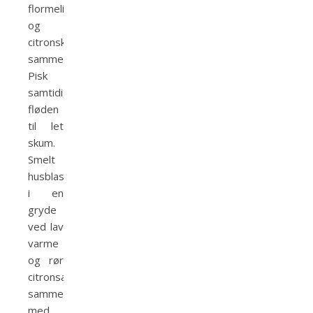
flormelis
og
citronskal
sammen.
Pisk
samtidig
fløden
til let
skum.
Smelt
husblas
i en
gryde
ved lav
varme
og rør
citronsaften
sammen
med