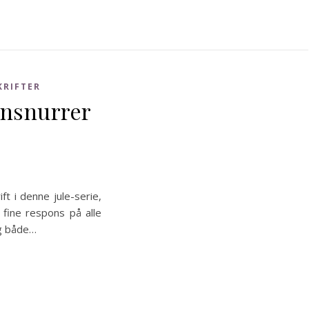
KRIFTER
insnurrer
ift i denne jule-serie,
 fine respons på alle
eg både…