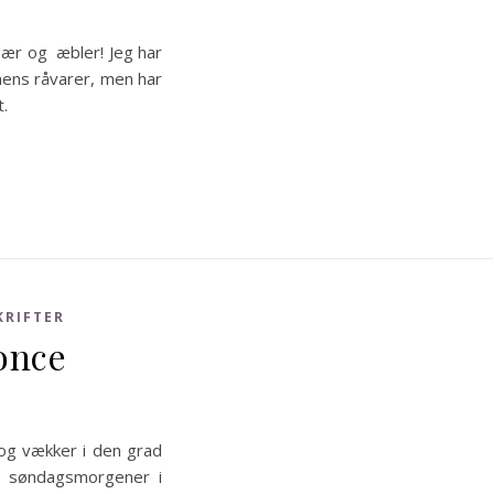
ær og æbler! Jeg har
onens råvarer, men har
t.
KRIFTER
once
 og vækker i den grad
 søndagsmorgener i