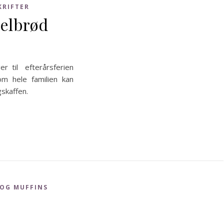
KRIFTER
elbrød
er til efterårsferien
m hele familien kan
gskaffen.
 OG MUFFINS