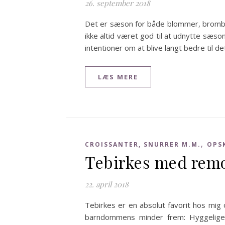
26. september 2018
Det er sæson for både blommer, bromb
ikke altid været god til at udnytte sæs
intentioner om at blive langt bedre til de
LÆS MERE
,
CROISSANTER, SNURRER M.M.
OPS
Tebirkes med rem
22. april 2018
Tebirkes er en absolut favorit hos mig
barndommens minder frem: Hyggelige