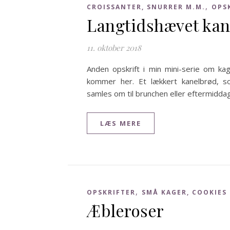
,
CROISSANTER, SNURRER M.M.
OPS
Langtidshævet kan
11. oktober 2018
Anden opskrift i min mini-serie om kag
kommer her. Et lækkert kanelbrød, so
samles om til brunchen eller eftermidda
LÆS MERE
,
OPSKRIFTER
SMÅ KAGER, COOKIES
Æbleroser