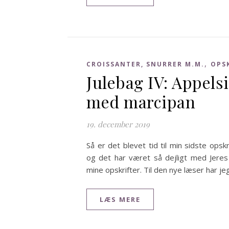
,
CROISSANTER, SNURRER M.M.
OPS
Julebag IV: Appels
med marcipan
19. december 2019
Så er det blevet tid til min sidste opskr
og det har været så dejligt med Jeres
mine opskrifter. Til den nye læser har j
LÆS MERE