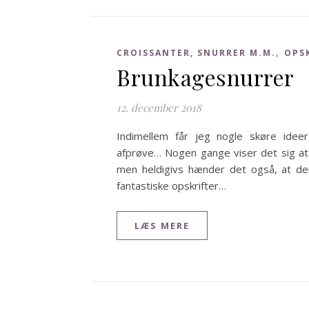
,
CROISSANTER, SNURRER M.M.
OPS
Brunkagesnurrer
12. december 2018
Indimellem får jeg nogle skøre ide
afprøve… Nogen gange viser det sig at
men heldigivs hænder det også, at de
fantastiske opskrifter…
LÆS MERE