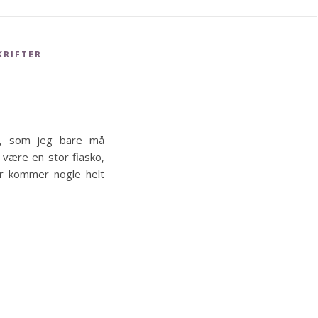
KRIFTER
er, som jeg bare må
 være en stor fiasko,
r kommer nogle helt