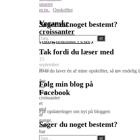
snurrer
m.m.
,
Opskrifter
Veganske
Søger du noget bestemt?
croissanter
(langtidshævede)
Tak fordi du læser med
/
15.
september
2019
Hvis du laver én af mine opskrifter, så tøv endelig
Jeg
Følg min blog på
har
Facebook
bagt
croissanter
et
utal
For opdateringer om nyt på bloggen
af
gange,
Søger du noget bestemt?
men
har
først