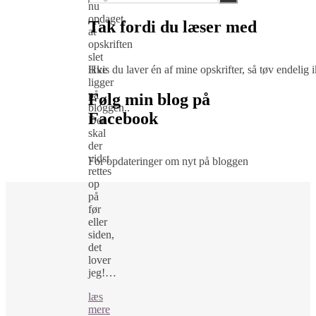
nu
opdaget,
Tak fordi du læser med
at
opskriften
slet
ikke
Hvis du laver én af mine opskrifter, så tøv endelig
ligger
på
Følg min blog på
bloggen..
Facebook
Den
skal
der
vidst
For opdateringer om nyt på bloggen
rettes
op
på
før
eller
siden,
det
lover
jeg!…
læs
mere