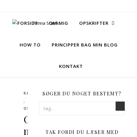
FORSIDE
OM MIG
OPSKRIFTER
HOW TO
PRINCIPPER BAG MIN BLOG
KONTAKT
SØGER DU NOGET BESTEMT?
KAGER
,
OPSKRIFTER
Citronmoussekage
med
TAK FORDI DU LÆSER MED