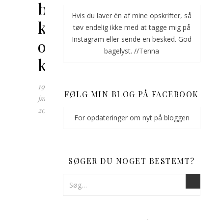
browniebund,
Hvis du laver én af mine opskrifter, så
knas
tøv endelig ikke med at tagge mig på
Instagram eller sende en besked. God
og
bagelyst. //Tenna
karamelganache
19.
FØLG MIN BLOG PÅ FACEBOOK
januar
2020
For opdateringer om nyt på bloggen
Du
har
måske
SØGER DU NOGET BESTEMT?
set
min
guide
til
chokoladesnirkler og