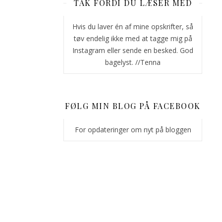
TAK FORDI DU LÆSER MED
fået
mod
Hvis du laver én af mine opskrifter, så
på
tøv endelig ikke med at tagge mig på
at
Instagram eller sende en besked. God
give
bagelyst. //Tenna
dig
i
kast
med
FØLG MIN BLOG PÅ FACEBOOK
at
lave
For opdateringer om nyt på bloggen
snirkler
til
en
kage?
Her
er
i
hvert