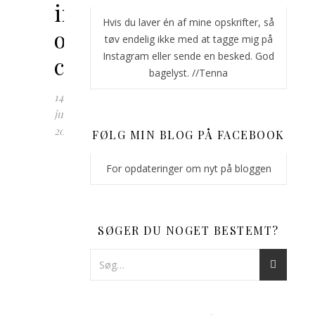
ingefærgele
Hvis du laver én af mine opskrifter, så
og
tøv endelig ikke med at tagge mig på
Instagram eller sende en besked. God
chokoladeglaze
bagelyst. //Tenna
14.
juni
2018
FØLG MIN BLOG PÅ FACEBOOK
For
For opdateringer om nyt på bloggen
godt
og
vel
en
SØGER DU NOGET BESTEMT?
måned
siden
delte
jeg
en