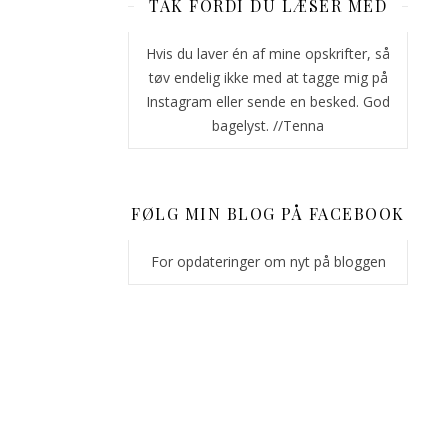
TAK FORDI DU LÆSER MED
video
på
Hvis du laver én af mine opskrifter, så
min
tøv endelig ikke med at tagge mig på
Facebook-
Instagram eller sende en besked. God
side
bagelyst. //Tenna
af,
hvordan
denne
kage
FØLG MIN BLOG PÅ FACEBOOK
blev
glazet,
For opdateringer om nyt på bloggen
og
jeg
lod
Jer
gætte
indholdet
(videoen