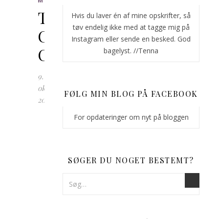
MUFFINS
Triple
Hvis du laver én af mine opskrifter, så
tøv endelig ikke med at tagge mig på
Chocolate
Instagram eller sende en besked. God
Cookies
bagelyst. //Tenna
9.
oktober
FØLG MIN BLOG PÅ FACEBOOK
2018
For opdateringer om nyt på bloggen
Er
du
til
tynde
SØGER DU NOGET BESTEMT?
cookies,
men
en
sprød
kant,