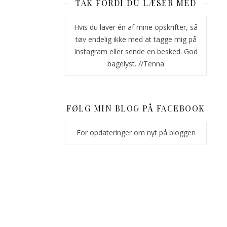
TAK FORDI DU LÆSER MED
chewvy
midte
Hvis du laver én af mine opskrifter, så
og
tøv endelig ikke med at tagge mig på
massere
Instagram eller sende en besked. God
af
bagelyst. //Tenna
chokoladestykker?
Så
er
disse
FØLG MIN BLOG PÅ FACEBOOK
cookies
til
For opdateringer om nyt på bloggen
dig!
Cookiesne
her
er
første
opskrift
i
min