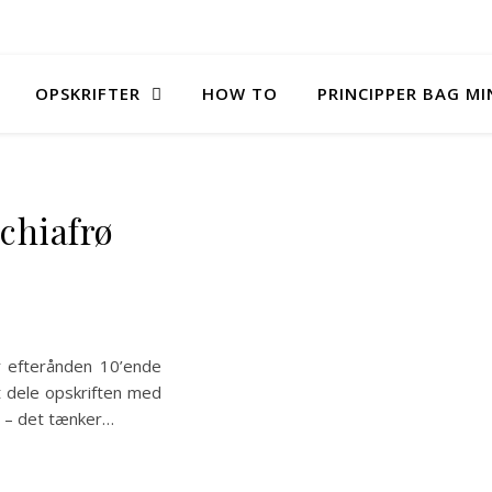
OPSKRIFTER
HOW TO
PRINCIPPER BAG M
chiafrø
or efterånden 10’ende
t dele opskriften med
er – det tænker…