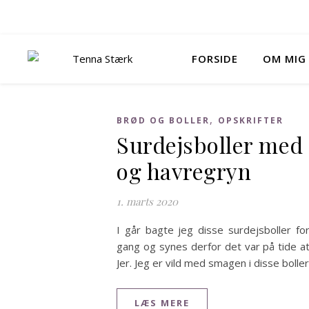
FORSIDE
OM MIG
,
BRØD OG BOLLER
OPSKRIFTER
Surdejsboller med 
og havregryn
1. marts 2020
I går bagte jeg disse surdejsboller f
gang og synes derfor det var på tide a
Jer. Jeg er vild med smagen i disse boll
LÆS MERE