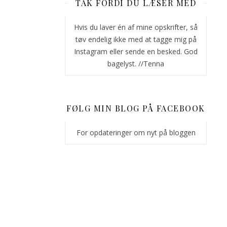
TAK FORDI DU LÆSER MED
chewvy
midte
Hvis du laver én af mine opskrifter, så
og
tøv endelig ikke med at tagge mig på
massere
Instagram eller sende en besked. God
af
bagelyst. //Tenna
chokoladestykker?
Så
er
disse
FØLG MIN BLOG PÅ FACEBOOK
cookies
til
For opdateringer om nyt på bloggen
dig!
Cookiesne
her
er
første
opskrift
i
min