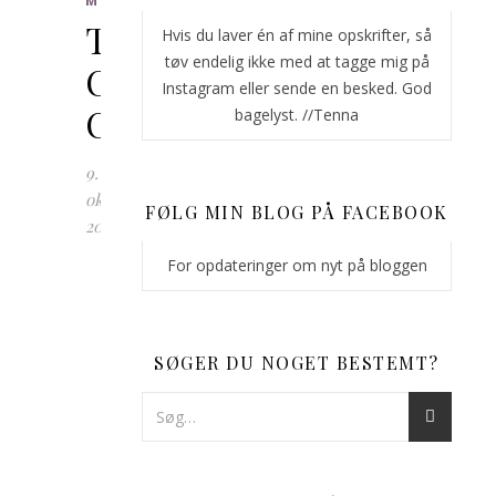
MUFFINS
Triple
Hvis du laver én af mine opskrifter, så
tøv endelig ikke med at tagge mig på
Chocolate
Instagram eller sende en besked. God
Cookies
bagelyst. //Tenna
9.
oktober
FØLG MIN BLOG PÅ FACEBOOK
2018
For opdateringer om nyt på bloggen
Er
du
til
tynde
SØGER DU NOGET BESTEMT?
cookies,
men
en
sprød
kant,