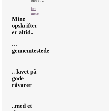
blevet…
læs
mere
Mine
opskrifter
er altid..
…
gennemtestede
.. lavet på
gode
råvarer
..med et