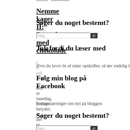
Nemme
kager
Søger du noget bestemt?
II:
Banankage
med
Tak fordi du læser med
chokolade
/
Hvis du laver én af mine opskrifter, så tøv endelig
8.
juli
Følg min blog på
2019
Facebook
Det
er
mandag,
For opdateringer om nyt på bloggen
hvilket
betyder,
at
Søger du noget bestemt?
det
er
tid