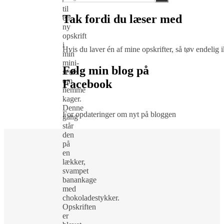
til
Tak fordi du læser med
en
ny
opskrift
i
Hvis du laver én af mine opskrifter, så tøv endelig
min
mini-
Følg min blog på
serie
om
Facebook
nemme
kager.
Denne
For opdateringer om nyt på bloggen
gang
står
den
på
en
lækker,
svampet
banankage
med
chokoladestykker.
Opskriften
er