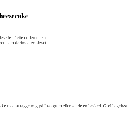
cheesecake
uleserie. Dette er den eneste
, men som derimod er blevet
 ikke med at tagge mig på Instagram eller sende en besked. God bagelyst