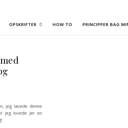
OPSKRIFTER
HOW TO
PRINCIPPER BAG M
 med
og
en, jeg lavede denne
at jeg lovede Jer en
g!