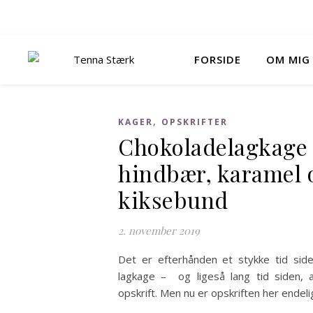
FORSIDE
OM MIG
,
KAGER
OPSKRIFTER
Chokoladelagkage
hindbær, karamel 
kiksebund
2. november 2019
Det er efterhånden et stykke tid sid
lagkage – og ligeså lang tid siden, 
opskrift. Men nu er opskriften her endeli