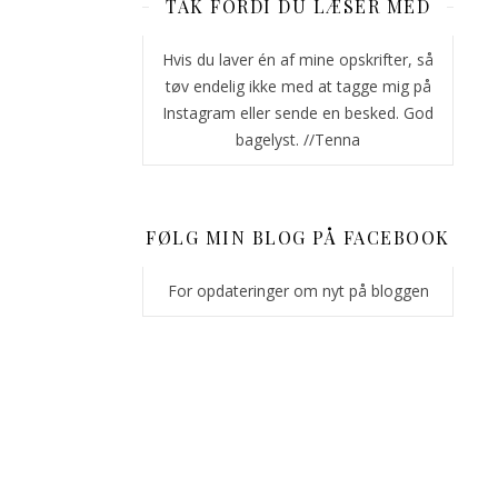
allerede
TAK FORDI DU LÆSER MED
nu
er
Hvis du laver én af mine opskrifter, så
kommet
tøv endelig ikke med at tagge mig på
i
Instagram eller sende en besked. God
julestemning.
bagelyst. //Tenna
Hvis
du
har
FØLG MIN BLOG PÅ FACEBOOK
læst
med
For opdateringer om nyt på bloggen
i
sidste
uge,
ved
du
at
jeg
har