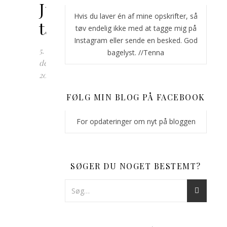
Juletræs-
Hvis du laver én af mine opskrifter, så
talkage
tøv endelig ikke med at tagge mig på
Instagram eller sende en besked. God
5.
bagelyst. //Tenna
december
2019
Jeg
FØLG MIN BLOG PÅ FACEBOOK
håber
du
For opdateringer om nyt på bloggen
er
kommet
godt
SØGER DU NOGET BESTEMT?
ind
i
december
måned
og