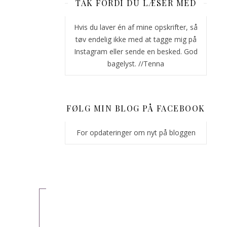
TAK FORDI DU LÆSER MED
til
når
Hvis du laver én af mine opskrifter, så
klokken
tøv endelig ikke med at tagge mig på
slår
Instagram eller sende en besked. God
12!
bagelyst. //Tenna
Et
sandt
mesterværk,
FØLG MIN BLOG PÅ FACEBOOK
hvis
jeg
For opdateringer om nyt på bloggen
selv
skal
sige
det.
LÆS
MERE