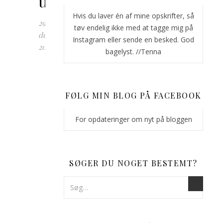
ur
Hvis du laver én af mine opskrifter, så
29.
tøv endelig ikke med at tagge mig på
december
Instagram eller sende en besked. God
2018
bagelyst. //Tenna
Hvis
du
ønsker
FØLG MIN BLOG PÅ FACEBOOK
at
imponere
For opdateringer om nyt på bloggen
dine
nytårsgæster,
så
er
SØGER DU NOGET BESTEMT?
dette
kransekageur
det
perfekte
valg