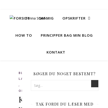
FORSIDE
OM MIG
OPSKRIFTER
HOW TO
PRINCIPPER BAG MIN BLOG
KONTAKT
BLANDEDE
SØGER DU NOGET BESTEMT?
LÆKKERIER
,
OPSKRIFTER
Kransekage
TAK FORDI DU LÆSER MED