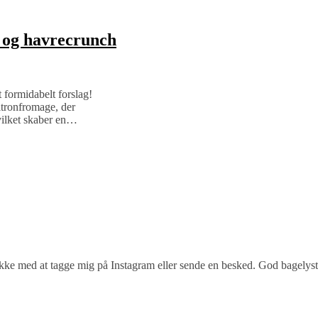
 og havrecrunch
t formidabelt forslag!
citronfromage, der
vilket skaber en…
 ikke med at tagge mig på Instagram eller sende en besked. God bagelyst