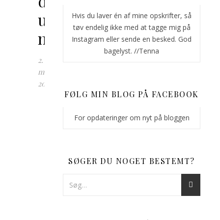
dadelkugler
uden
Hvis du laver én af mine opskrifter, så
tøv endelig ikke med at tagge mig på
nødder
Instagram eller sende en besked. God
bagelyst. //Tenna
2.
maj
2018
FØLG MIN BLOG PÅ FACEBOOK
Dadelkugler
er
For opdateringer om nyt på bloggen
sådan
en
nem
SØGER DU NOGET BESTEMT?
og
sundere
snack.
Jeg
laver