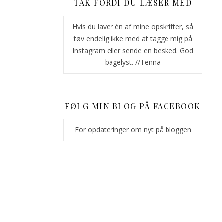
ofte
TAK FORDI DU LÆSER MED
på
slum
Hvis du laver én af mine opskrifter, så
med
tøv endelig ikke med at tagge mig på
de
Instagram eller sende en besked. God
ingredienser,
bagelyst. //Tenna
jeg
nu
har
FØLG MIN BLOG PÅ FACEBOOK
liggende.
Så
For opdateringer om nyt på bloggen
jeg
har
efterhånden
lavet
dem
i
et
utal