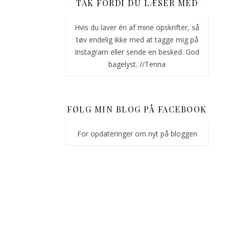
TAK FORDI DU LÆSER MED
for
de
Hvis du laver én af mine opskrifter, så
juleopskrifter,
tøv endelig ikke med at tagge mig på
jeg
Instagram eller sende en besked. God
har
bagelyst. //Tenna
arbejdet
på
at
udvikle.
FØLG MIN BLOG PÅ FACEBOOK
De
er
For opdateringer om nyt på bloggen
gennemsyret
at
jul
i
både
udseende
og
smag,