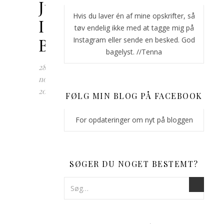
Julebag
Hvis du laver én af mine opskrifter, så
I:
tøv endelig ikke med at tagge mig på
Brunkageflødeboller
Instagram eller sende en besked. God
bagelyst. //Tenna
28.
november
2019
FØLG MIN BLOG PÅ FACEBOOK
Jeg
For opdateringer om nyt på bloggen
har
sådan
glædet
mig
SØGER DU NOGET BESTEMT?
til
at
kunne
løfte
sløret